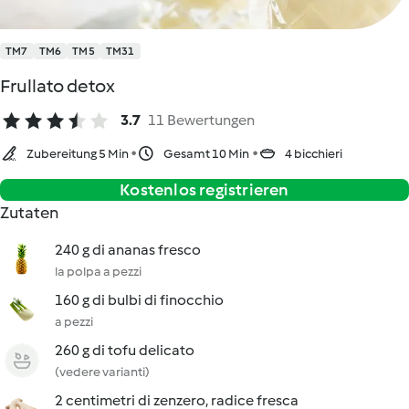
TM7
TM6
TM5
TM31
Frullato detox
3.7
11 Bewertungen
Zubereitung 5 Min
Gesamt 10 Min
4 bicchieri
Kostenlos registrieren
Zutaten
240 g di ananas fresco
la polpa a pezzi
160 g di bulbi di finocchio
a pezzi
260 g di tofu delicato
(vedere varianti)
2 centimetri di zenzero, radice fresca