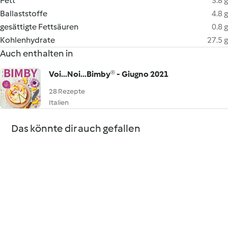
Fett
3.8 g
Ballaststoffe
4.8 g
gesättigte Fettsäuren
0.8 g
Kohlenhydrate
27.5 g
Auch enthalten in
Voi...Noi...Bimby® - Giugno 2021
28 Rezepte
Italien
Das könnte dir auch gefallen