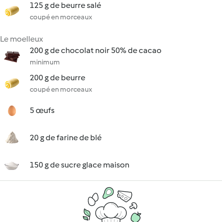
125 g de beurre salé
coupé en morceaux
Le moelleux
200 g de chocolat noir 50% de cacao
minimum
200 g de beurre
coupé en morceaux
5 œufs
20 g de farine de blé
150 g de sucre glace maison