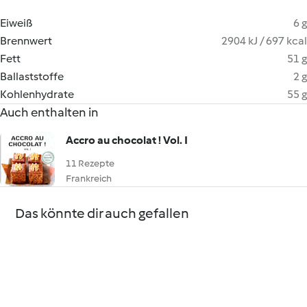
Eiweiß
6 g
Brennwert
2904 kJ / 697 kcal
Fett
51 g
Ballaststoffe
2 g
Kohlenhydrate
55 g
Auch enthalten in
Accro au chocolat ! Vol. I
11 Rezepte
Frankreich
Das könnte dir auch gefallen