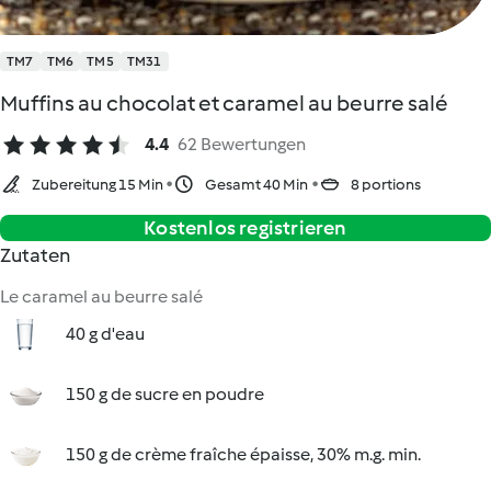
TM7
TM6
TM5
TM31
Muffins au chocolat et caramel au beurre salé
4.4
62 Bewertungen
Zubereitung 15 Min
Gesamt 40 Min
8 portions
Kostenlos registrieren
Zutaten
Le caramel au beurre salé
40 g d'eau
150 g de sucre en poudre
150 g de crème fraîche épaisse, 30% m.g. min.