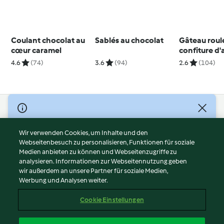
Coulant chocolat au
Sablés au chocolat
Gâteau roulé
cœur caramel
confiture d'
4.6
(74)
3.6
(94)
2.6
(104)
© Copyright 2026
Nutzungsbedingungen
Wir verwenden Cookies, um Inhalte und den
Webseitenbesuch zu personalisieren, Funktionen für soziale
Datenschutzrichtlinien
Medien anbieten zu können und Webseitenzugriffe zu
Disclaimer
analysieren. Informationen zur Webseitennutzung geben
Impressum
wir außerdem an unsere Partner für soziale Medien,
Werbung und Analysen weiter.
Cookies
Inhalt melden
Cookie Einstellungen
Abo kündigen
Vertrag widerrufen