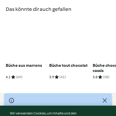
Das könnte dir auch gefallen
Bûche aux marrons
Bûche tout chocolat
Bûche choco
cassis
4.1
(69)
3.9
(41)
3.8
(38)
© Copyright 2026
Nutzungsbedingungen
Wir verwenden Cookies, um Inhalte und den