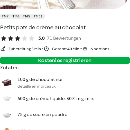
TM7
TM6
TM5
TM31
Petits pots de crème au chocolat
3.0
71 Bewertungen
Zubereitung 5 Min
Gesamt 40 Min
6 portions
Kostenlos registrieren
Zutaten
100 g de chocolat noir
détaillé en morceaux
600 g de crème liquide, 30% m.g. min.
75 g de sucre en poudre