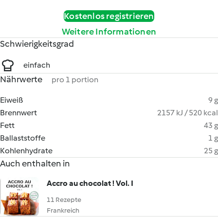
Kostenlos registrieren
Weitere Informationen
Schwierigkeitsgrad
einfach
Nährwerte
pro 1 portion
Eiweiß
9 g
Brennwert
2157 kJ / 520 kcal
Fett
43 g
Ballaststoffe
1 g
Kohlenhydrate
25 g
Auch enthalten in
Accro au chocolat ! Vol. I
11 Rezepte
Frankreich