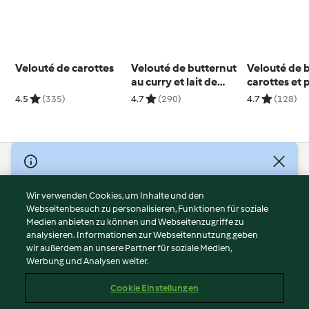
Velouté de carottes
Velouté de butternut
Velouté de b
au curry et lait de
carottes et 
coco
4.5
(335)
4.7
(290)
4.7
(128)
© Copyright 2026
Nutzungsbedingungen
Wir verwenden Cookies, um Inhalte und den
Webseitenbesuch zu personalisieren, Funktionen für soziale
Datenschutzrichtlinien
Medien anbieten zu können und Webseitenzugriffe zu
Disclaimer
analysieren. Informationen zur Webseitennutzung geben
Impressum
wir außerdem an unsere Partner für soziale Medien,
Werbung und Analysen weiter.
Cookies
Inhalt melden
Cookie Einstellungen
Abo kündigen