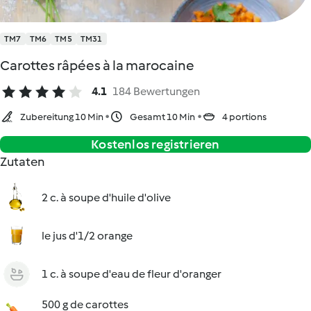
TM7
TM6
TM5
TM31
Carottes râpées à la marocaine
4.1
184 Bewertungen
Zubereitung 10 Min
Gesamt 10 Min
4 portions
Kostenlos registrieren
Zutaten
2 c. à soupe d'huile d'olive
le jus d'1/2 orange
1 c. à soupe d'eau de fleur d'oranger
500 g de carottes