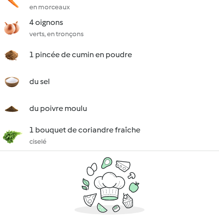
en morceaux
4 oignons
verts, en tronçons
1 pincée de cumin en poudre
du sel
du poivre moulu
1 bouquet de coriandre fraîche
ciselé