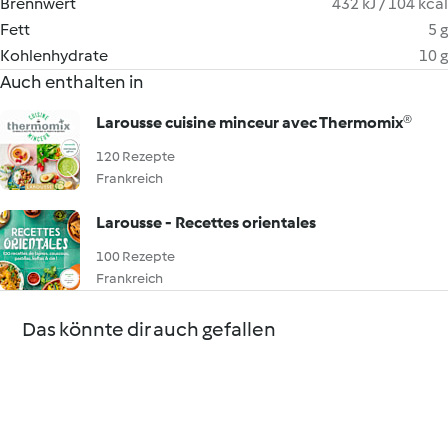
Brennwert
432 kJ / 104 kcal
Fett
5 g
Kohlenhydrate
10 g
Auch enthalten in
Larousse cuisine minceur avec Thermomix®
120 Rezepte
Frankreich
Larousse - Recettes orientales
100 Rezepte
Frankreich
Das könnte dir auch gefallen