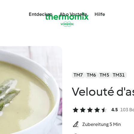
Entdecken
Abo Vorteile
Hilfe
TM7
TM6
TM5
TM31
Velouté d'a
4.5
103 B
Zubereitung 5 Min