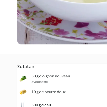
Zutaten
50 g d'oignon nouveau
avec la tige
10 g de beurre doux
500 g d'eau