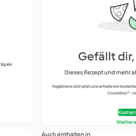
Gefällt dir
 râpée
Dieses Rezept und mehr al
Registriere dich jetzt und erhalte ein kostenl
Cookidoo® - oh
Kostenl
Weiter
Auch enthalten in