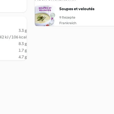
Soupes et veloutés
9 Rezepte
Frankreich
3.3 g
42 kJ / 106 kcal
8.3 g
1.7 g
4.7 g