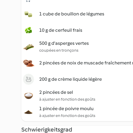
1 cube de bouillon de légumes
10 g de cerfeuil frais
500 g d'asperges vertes
coupées en tronçons
2 pincées de noix de muscade fraîchement
200 g de crème liquide légère
2 pincées de sel
à ajuster en fonction des goûts
1 pincée de poivre moulu
à ajuster en fonction des goûts
Schwierigkeitsgrad