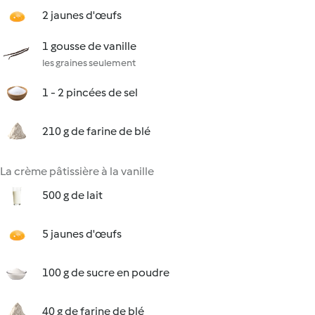
2 jaunes d'œufs
1 gousse de vanille
les graines seulement
1 - 2 pincées de sel
210 g de farine de blé
La crème pâtissière à la vanille
500 g de lait
5 jaunes d'œufs
100 g de sucre en poudre
40 g de farine de blé