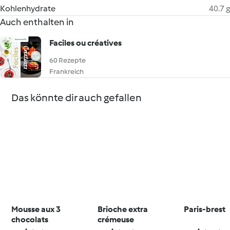
Kohlenhydrate
40.7 g
Auch enthalten in
Faciles ou créatives
60 Rezepte
Frankreich
Das könnte dir auch gefallen
Mousse aux 3
Brioche extra
Paris-brest
chocolats
crémeuse