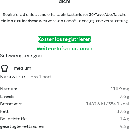
dich!
Registriere dich jetzt und erhalte ein kostenloses 30-Tage Abo. Tauche
ein in die kulinarische Welt von Cookidoo® - ohne jegliche Verpflichtung.
Kostenlos registrieren
Weitere Informationen
Schwierigkeitsgrad
medium
Nährwerte
pro 1 part
Natrium
110.9 mg
Eiweiß
7.6 g
Brennwert
1482.6 kJ / 354.1 kcal
Fett
17.6 g
Ballaststoffe
1.4 g
gesättigte Fettsäuren
9.3 g