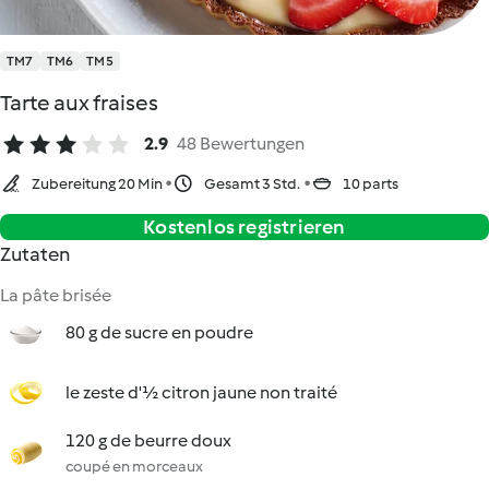
TM7
TM6
TM5
Tarte aux fraises
2.9
48 Bewertungen
Zubereitung 20 Min
Gesamt 3 Std.
10 parts
Kostenlos registrieren
Zutaten
La pâte brisée
80 g de sucre en poudre
le zeste d'½ citron jaune non traité
120 g de beurre doux
coupé en morceaux