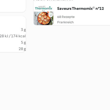
Saveurs Thermomix® n°12
68 Rezepte
Frankreich
3 g
28 kJ / 174 kcal
5 g
28 g