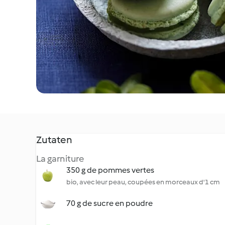
Zutaten
La garniture
350 g de pommes vertes
bio, avec leur peau, coupées en morceaux d'1 cm
70 g de sucre en poudre