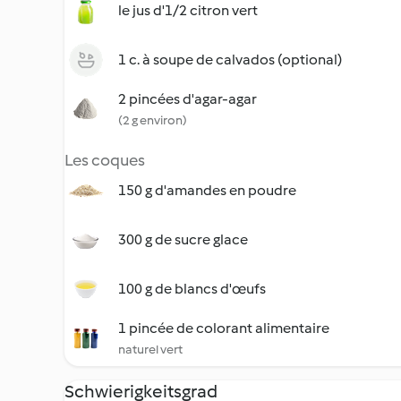
le jus d'1/2 citron vert
1 c. à soupe de calvados (optional)
2 pincées d'agar-agar
(2 g environ)
Les coques
150 g d'amandes en poudre
300 g de sucre glace
100 g de blancs d'œufs
1 pincée de colorant alimentaire
naturel vert
Schwierigkeitsgrad