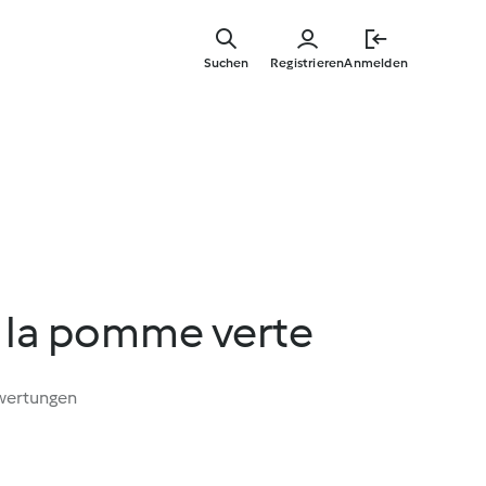
Springe
zum
Suchen
Registrieren
Anmelden
Hauptinha
 la pomme verte
wertungen