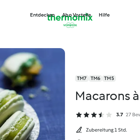
Entdecken
Abo Vorteile
Hilfe
TM7
TM6
TM5
Macarons à
3.7
27 Be
Zubereitung 1 Std.