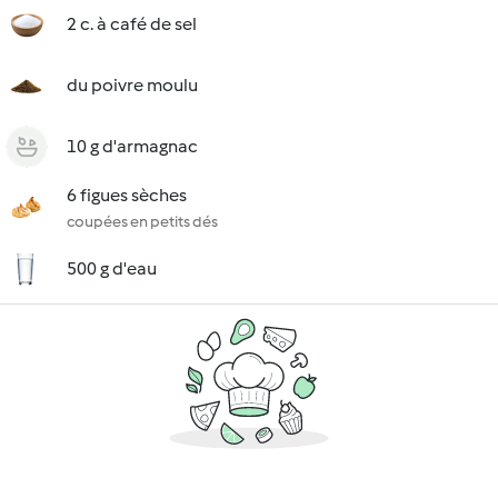
2 c. à café de sel
du poivre moulu
10 g d'armagnac
6 figues sèches
coupées en petits dés
500 g d'eau