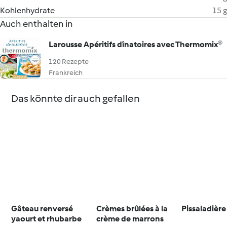
Kohlenhydrate
15 g
Auch enthalten in
Larousse Apéritifs dînatoires avec Thermomix®
120 Rezepte
Frankreich
Das könnte dir auch gefallen
Gâteau renversé
Crèmes brûlées à la
Pissaladière
yaourt et rhubarbe
crème de marrons