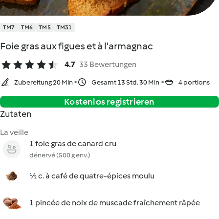
TM7
TM6
TM5
TM31
Foie gras aux figues et à l'armagnac
4.7
33 Bewertungen
Zubereitung 20 Min
Gesamt 13 Std. 30 Min
4 portions
Kostenlos registrieren
Zutaten
La veille
1 foie gras de canard cru
dénervé (500 g env.)
½ c. à café de quatre-épices moulu
1 pincée de noix de muscade fraîchement râpée