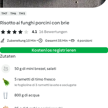
TM7
TM6
TM5
Risotto ai funghi porcini con brie
4.1
16 Bewertungen
Zubereitung 10 Min
Gesamt 35 Min
4 porzioni
Kostenlos registrieren
Zutaten
50 g di mini brezel, salati
5 rametti di timo fresco
le foglioline di 3 rametti lavate e asciugate
800 g di acqua