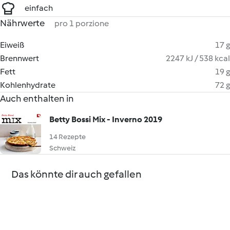
einfach
Nährwerte
pro 1 porzione
Eiweiß
17 g
Brennwert
2247 kJ / 538 kcal
Fett
19 g
Kohlenhydrate
72 g
Auch enthalten in
Betty Bossi Mix - Inverno 2019
14 Rezepte
Schweiz
Das könnte dir auch gefallen