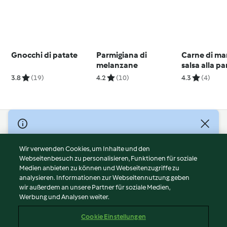
Gnocchi di patate
Parmigiana di
Carne di ma
melanzane
salsa alla p
funghi
3.8
(19)
4.2
(10)
4.3
(4)
© Copyright 2026
Nutzungsbedingungen
Wir verwenden Cookies, um Inhalte und den
Webseitenbesuch zu personalisieren, Funktionen für soziale
Datenschutzrichtlinien
Medien anbieten zu können und Webseitenzugriffe zu
Disclaimer
analysieren. Informationen zur Webseitennutzung geben
Impressum
wir außerdem an unsere Partner für soziale Medien,
Werbung und Analysen weiter.
Cookies
Inhalt melden
Cookie Einstellungen
Abo kündigen