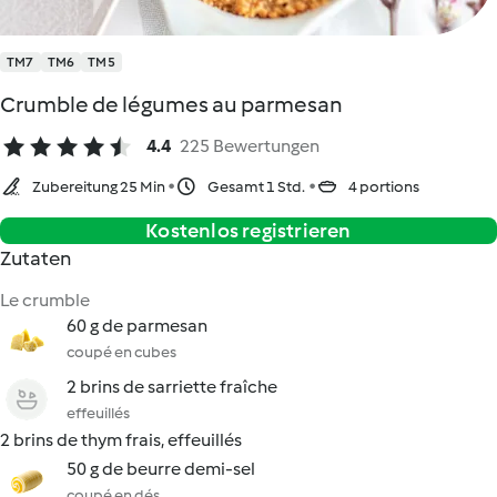
TM7
TM6
TM5
Crumble de légumes au parmesan
4.4
225 Bewertungen
Zubereitung 25 Min
Gesamt 1 Std.
4 portions
Kostenlos registrieren
Zutaten
Le crumble
60 g de parmesan
coupé en cubes
2 brins de sarriette fraîche
effeuillés
2 brins de thym frais, effeuillés
50 g de beurre demi-sel
coupé en dés