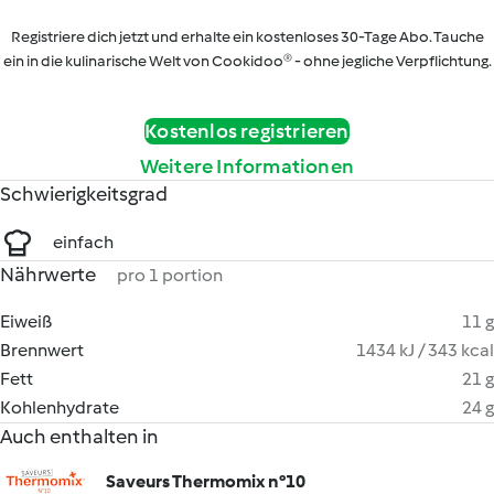
Registriere dich jetzt und erhalte ein kostenloses 30-Tage Abo. Tauche
ein in die kulinarische Welt von Cookidoo® - ohne jegliche Verpflichtung.
Kostenlos registrieren
Weitere Informationen
Schwierigkeitsgrad
einfach
Nährwerte
pro 1 portion
Eiweiß
11 g
Brennwert
1434 kJ / 343 kcal
Fett
21 g
Kohlenhydrate
24 g
Auch enthalten in
Saveurs Thermomix n°10