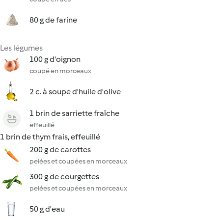
80 g de farine
Les légumes
100 g d'oignon
coupé en morceaux
2 c. à soupe d'huile d'olive
1 brin de sarriette fraîche
effeuillé
1 brin de thym frais, effeuillé
200 g de carottes
pelées et coupées en morceaux
300 g de courgettes
pelées et coupées en morceaux
50 g d'eau