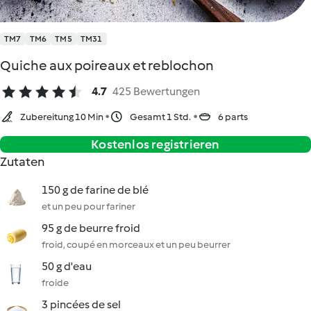
TM7
TM6
TM5
TM31
Quiche aux poireaux et reblochon
4.7
425 Bewertungen
Zubereitung 10 Min
Gesamt 1 Std.
6 parts
Kostenlos registrieren
Zutaten
150 g de farine de blé
et un peu pour fariner
95 g de beurre froid
froid, coupé en morceaux et un peu beurrer
50 g d'eau
froide
3 pincées de sel