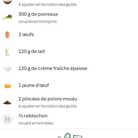
à ajuster en fonction des goûts
300 g de poireaux
coupés en tronçons
2 œufs
120 g de lait
120 g de crème fraîche épaisse
1 jaune d'œuf
2 pincées de poivre moulu
à ajuster en fonction des goûts
½ reblochon
coupé en lamelles