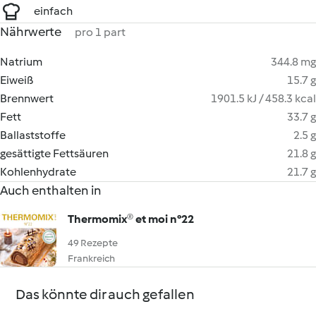
einfach
Nährwerte
pro 1 part
Natrium
344.8 mg
Eiweiß
15.7 g
Brennwert
1901.5 kJ / 458.3 kcal
Fett
33.7 g
Ballaststoffe
2.5 g
gesättigte Fettsäuren
21.8 g
Kohlenhydrate
21.7 g
Auch enthalten in
Thermomix® et moi n°22
49 Rezepte
Frankreich
Das könnte dir auch gefallen