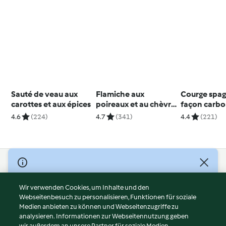
Sauté de veau aux
Flamiche aux
Courge spag
carottes et aux épices
poireaux et au chèvre
façon carb
frais
4.6
(224)
4.7
(341)
4.4
(221)
© Copyright 2026
Nutzungsbedingungen
Wir verwenden Cookies, um Inhalte und den
Webseitenbesuch zu personalisieren, Funktionen für soziale
Datenschutzrichtlinien
Medien anbieten zu können und Webseitenzugriffe zu
Disclaimer
analysieren. Informationen zur Webseitennutzung geben
Impressum
wir außerdem an unsere Partner für soziale Medien,