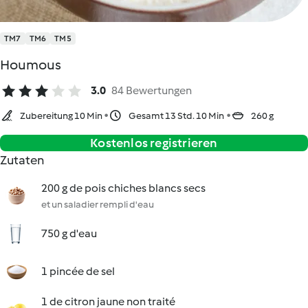
TM7
TM6
TM5
Houmous
3.0
84 Bewertungen
Zubereitung 10 Min
Gesamt 13 Std. 10 Min
260 g
Kostenlos registrieren
Zutaten
200 g de pois chiches blancs secs
et un saladier rempli d'eau
750 g d'eau
1 pincée de sel
1 de citron jaune non traité