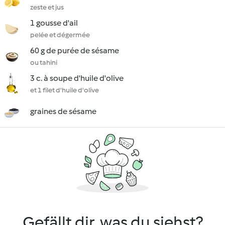
zeste et jus
1 gousse d'ail
pelée et dégermée
60 g de purée de sésame
ou tahini
3 c. à soupe d'huile d'olive
et 1 filet d'huile d'olive
graines de sésame
Gefällt dir, was du siehst?