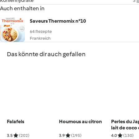
Kohlenhydrate
3 g
Auch enthalten in
Saveurs Thermomix n°10
64 Rezepte
Frankreich
Das könnte dir auch gefallen
Falafels
Houmous au citron
Perles du J
lait de coco 
mangue
3.5
(202)
3.9
(193)
4.0
(130)