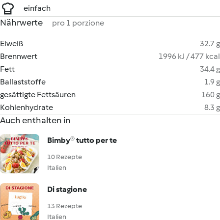
einfach
Nährwerte
pro 1 porzione
Eiweiß
32.7 g
Brennwert
1996 kJ / 477 kcal
Fett
34.4 g
Ballaststoffe
1.9 g
gesättigte Fettsäuren
160 g
Kohlenhydrate
8.3 g
Auch enthalten in
Bimby® tutto per te
10 Rezepte
Italien
Di stagione
13 Rezepte
Italien