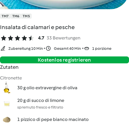
TM7
TM6
TM5
Insalata di calamari e pesche
4.7
33 Bewertungen
Zubereitung 10 Min
Gesamt 40 Min
1 porzione
Kostenlos registrieren
Zutaten
Citronette
30 g olio extravergine di oliva
20 g di succo di limone
spremuto fresco e filtrato
1 pizzico di pepe bianco macinato