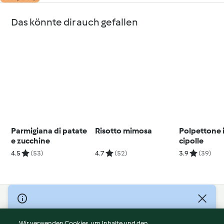
Das könnte dir auch gefallen
Parmigiana di patate
Risotto mimosa
Polpettone i
e zucchine
cipolle
4.5
(53)
4.7
(52)
3.9
(39)
© Copyright 2026
Nutzungsbedingungen
Wir verwenden Cookies, um Inhalte und den