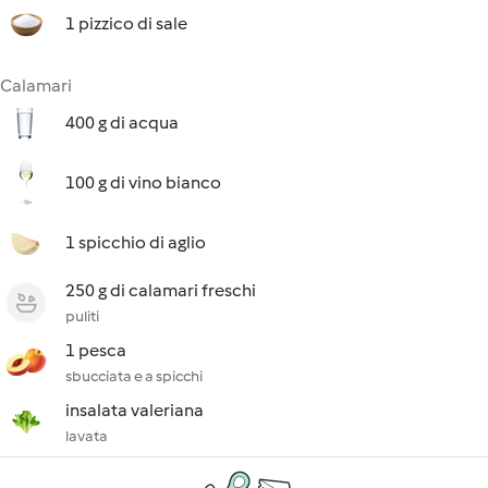
1 pizzico di sale
Calamari
400 g di acqua
100 g di vino bianco
1 spicchio di aglio
250 g di calamari freschi
puliti
1 pesca
sbucciata e a spicchi
insalata valeriana
lavata