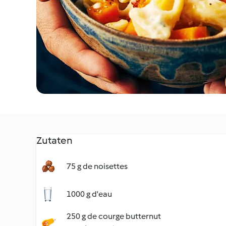
Zutaten
75 g de noisettes
1000 g d'eau
250 g de courge butternut