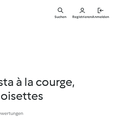
Springe
zum
Suchen
Registrieren
Anmelden
Hauptinha
ta à la courge,
noisettes
ewertungen