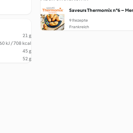
Saveurs Thermomix n°6 – Me
9 Rezepte
Frankreich
21 g
60 kJ / 708 kcal
45 g
52 g