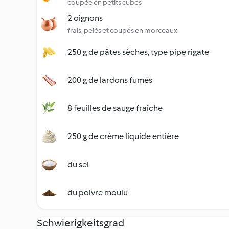
coupée en petits cubes
2 oignons
frais, pelés et coupés en morceaux
250 g de pâtes sèches, type pipe rigate
200 g de lardons fumés
8 feuilles de sauge fraîche
250 g de crème liquide entière
du sel
du poivre moulu
Schwierigkeitsgrad