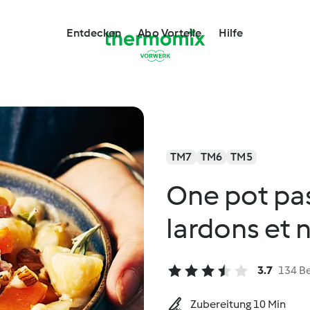
Entdecken
Abo Vorteile
Hilfe
TM7
TM6
TM5
One pot pas
lardons et 
3.7
134 B
Zubereitung 10 Min