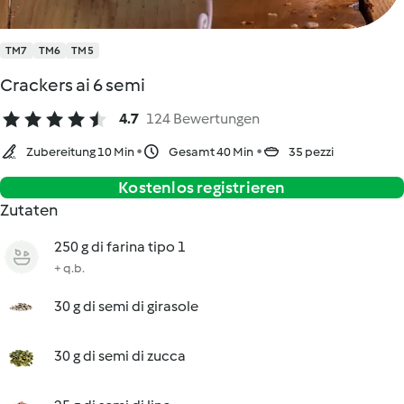
TM7
TM6
TM5
Crackers ai 6 semi
4.7
124 Bewertungen
Zubereitung 10 Min
Gesamt 40 Min
35 pezzi
Kostenlos registrieren
Zutaten
250 g di farina tipo 1
+ q.b.
30 g di semi di girasole
30 g di semi di zucca