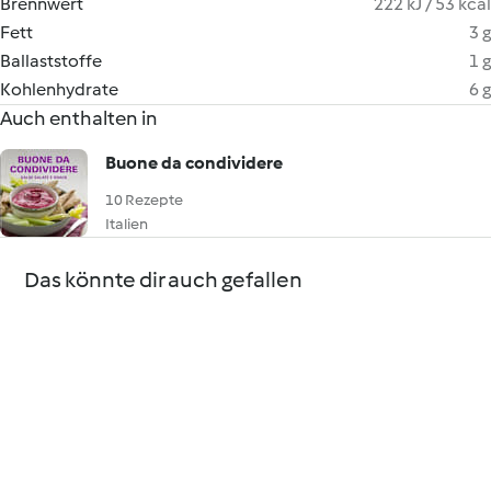
Brennwert
222 kJ / 53 kcal
Fett
3 g
Ballaststoffe
1 g
Kohlenhydrate
6 g
Auch enthalten in
Buone da condividere
10 Rezepte
Italien
Das könnte dir auch gefallen