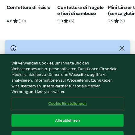
Confettura di riciclo
Confettura di fragole
Mini Linzer 
e fiori di sambuco
(senza gluti
4.8
(10)
5.0
(3)
3.9
(9)
© Copyright 2026
Nutzungsbedingungen
Wir verwenden Cookies, um Inhalte und den
Webseitenbesuch zu personalisieren, Funktionen für soziale
Datenschutzrichtlinien
Medien anbieten zu können und Webseitenzugriffe zu
Disclaimer
analysieren. Informationen zur Webseitennutzung geben
Impressum
wir außerdem an unsere Partner für soziale Medien,
Werbung und Analysen weiter.
Cookies
Inhalt melden
Cookie Einstellungen
Abo kündigen
Vertrag widerrufen
Alle ablehnen
Erklärung zur Barrierefreiheit