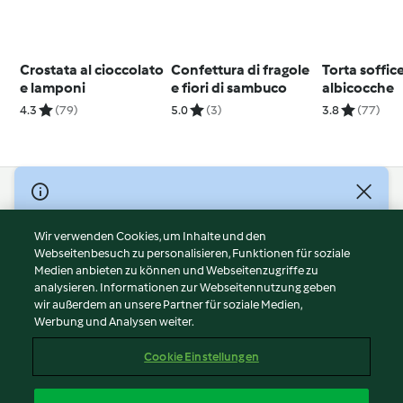
Crostata al cioccolato
Confettura di fragole
Torta soffice
e lamponi
e fiori di sambuco
albicocche
4.3
(79)
5.0
(3)
3.8
(77)
© Copyright 2026
Nutzungsbedingungen
Wir verwenden Cookies, um Inhalte und den
Webseitenbesuch zu personalisieren, Funktionen für soziale
Datenschutzrichtlinien
Medien anbieten zu können und Webseitenzugriffe zu
Disclaimer
analysieren. Informationen zur Webseitennutzung geben
Impressum
wir außerdem an unsere Partner für soziale Medien,
Werbung und Analysen weiter.
Cookies
Inhalt melden
Cookie Einstellungen
Abo kündigen
Vertrag widerrufen