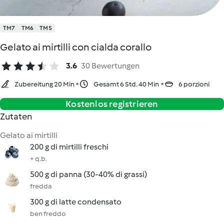
TM7
TM6
TM5
Gelato ai mirtilli con cialda corallo
3.6
30 Bewertungen
Zubereitung 20 Min
Gesamt 6 Std. 40 Min
6 porzioni
Kostenlos registrieren
Zutaten
Gelato ai mirtilli
200 g di mirtilli freschi
+ q.b.
500 g di panna (30-40% di grassi)
fredda
300 g di latte condensato
ben freddo