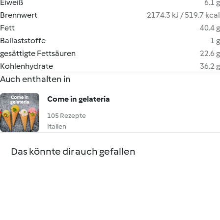
Eiweiß
6.1 g
Brennwert
2174.3 kJ / 519.7 kcal
Fett
40.4 g
Ballaststoffe
1 g
gesättigte Fettsäuren
22.6 g
Kohlenhydrate
36.2 g
Auch enthalten in
Come in gelateria
105 Rezepte
Italien
Das könnte dir auch gefallen