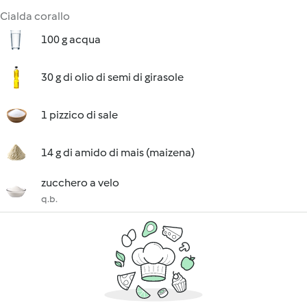
Cialda corallo
100 g acqua
30 g di olio di semi di girasole
1 pizzico di sale
14 g di amido di mais (maizena)
zucchero a velo
q.b.