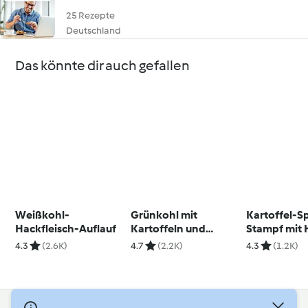
25 Rezepte
Deutschland
Das könnte dir auch gefallen
Weißkohl-
Grünkohl mit
Kartoffel-S
Hackfleisch-Auflauf
Kartoffeln und
Stampf mit 
Mettwürstchen
Rahmsauce
4.3
(2.6K)
4.7
(2.2K)
4.3
(1.2K)