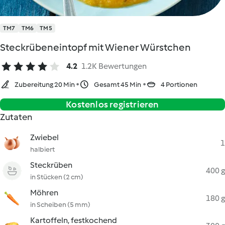
TM7
TM6
TM5
Steckrübeneintopf mit Wiener Würstchen
4.2
1.2K Bewertungen
Zubereitung 20 Min
Gesamt 45 Min
4 Portionen
Kostenlos registrieren
Zutaten
Zwiebel
1
halbiert
Steckrüben
400 g
in Stücken (2 cm)
Möhren
180 g
in Scheiben (5 mm)
Kartoffeln, festkochend