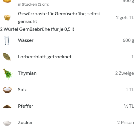
300 g
in Stücken (2 cm)
Gewürzpaste für Gemüsebrühe, selbst
2 geh. TL
gemacht
2 Würfel Gemüsebrühe (für je 0,5 l)
Wasser
600 g
Lorbeerblatt, getrocknet
1
Thymian
2 Zweige
Salz
1 TL
Pfeffer
½ TL
Zucker
2 Prisen