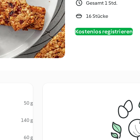
Gesamt 1 Std.
16 Stücke
Kostenlos registrieren
50 g
140 g
60 g