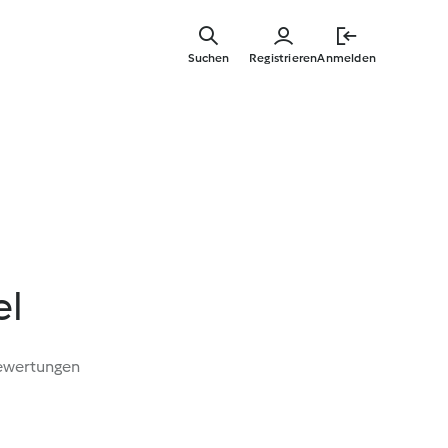
Springe
zum
Suchen
Registrieren
Anmelden
Hauptinha
el
ewertungen