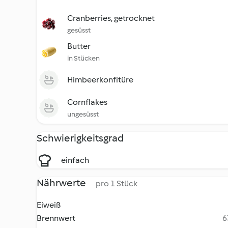
Cranberries, getrocknet
gesüsst
Butter
in Stücken
Himbeerkonfitüre
Cornflakes
ungesüsst
Schwierigkeitsgrad
einfach
Nährwerte
pro 1 Stück
Eiweiß
Brennwert
6