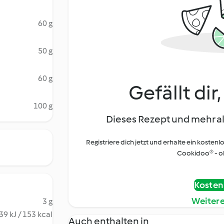
60 g
50 g
60 g
Gefällt dir
100 g
Dieses Rezept und mehr al
Registriere dich jetzt und erhalte ein kostenl
Cookidoo® - oh
Kostenl
Weiter
3 g
39 kJ / 153 kcal
Auch enthalten in