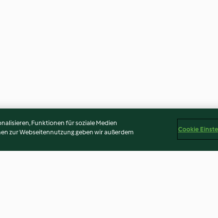
alisieren, Funktionen für soziale Medien
Cookie Einst
onen zur Webseitennutzung geben wir außerdem
männchen
Weisse Schoggimilch
Vollkornbrot mi