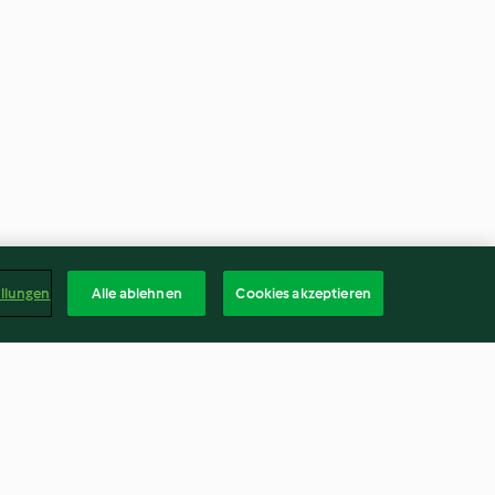
ellungen
Alle ablehnen
Cookies akzeptieren
t Aufstrich und
Gefüllte Vollkornbrötchen mit