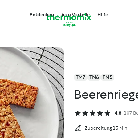
Entdecken
Abo Vorteile
Hilfe
TM7
TM6
TM5
Beerenrieg
4.8
107 B
Zubereitung 15 Min