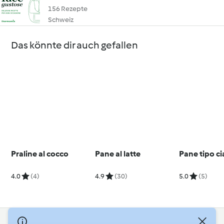
156 Rezepte
Schweiz
Das könnte dir auch gefallen
Praline al cocco
Pane al latte
Pane tipo c
4.0
(4)
4.9
(30)
5.0
(5)