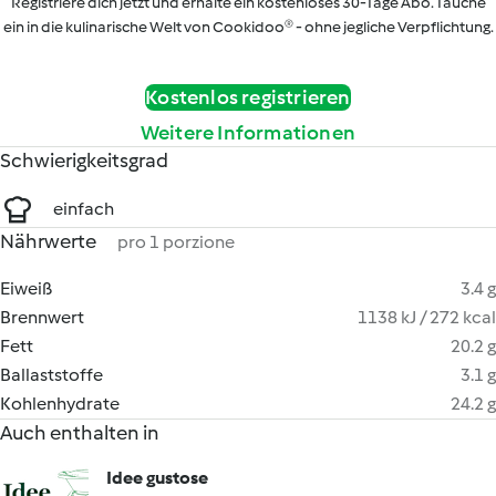
Registriere dich jetzt und erhalte ein kostenloses 30-Tage Abo. Tauche
ein in die kulinarische Welt von Cookidoo® - ohne jegliche Verpflichtung.
Kostenlos registrieren
Weitere Informationen
Schwierigkeitsgrad
einfach
Nährwerte
pro 1 porzione
Eiweiß
3.4 g
Brennwert
1138 kJ / 272 kcal
Fett
20.2 g
Ballaststoffe
3.1 g
Kohlenhydrate
24.2 g
Auch enthalten in
Idee gustose