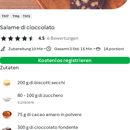
TM7
TM6
TM5
Salame di cioccolato
4.5
6 Bewertungen
Zubereitung 10 Min
Gesamt 3 Std. 15 Min
18 porzioni
Kostenlos registrieren
Zutaten
200 g di biscotti secchi
80 - 100 g di zucchero
a piacere
75 g di cacao amaro in polvere
300 g di cioccolato fondente