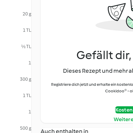
20 g
1 TL
½ TL
Gefällt dir
1
Dieses Rezept und mehr al
300 g
Registriere dich jetzt und erhalte ein kostenl
Cookidoo® - oh
1 TL
Kostenl
1
Weiter
500 g
Auch enthalten in