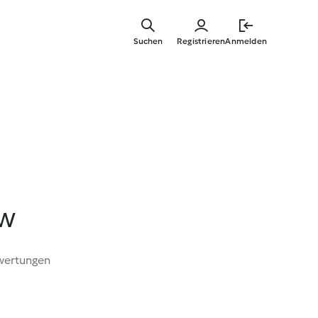
Springe
zum
Suchen
Registrieren
Anmelden
Hauptinha
aw
wertungen