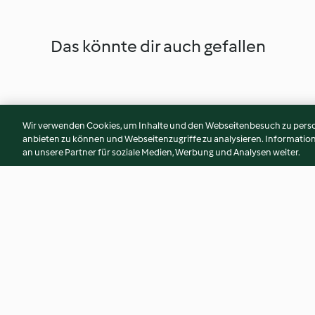
Das könnte dir auch gefallen
Wir verwenden Cookies, um Inhalte und den Webseitenbesuch zu person
anbieten zu können und Webseitenzugriffe zu analysieren. Informati
an unsere Partner für soziale Medien, Werbung und Analysen weiter.
Poulet, Spinat und Lauch
Poulet mit Kräuter
Risotto
Zitronensauce und 
4.6
(19)
3.9
(52)