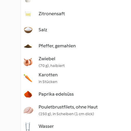
Zitronensaft
Salz
Pfeffer, gemahlen
Zwiebel
(70 g), halbiert
Karotten
in Stücken
Paprika edelsüss
Pouletbrustfilets, ohne Haut
(250 g), in Scheiben (1 cm dick)
Wasser