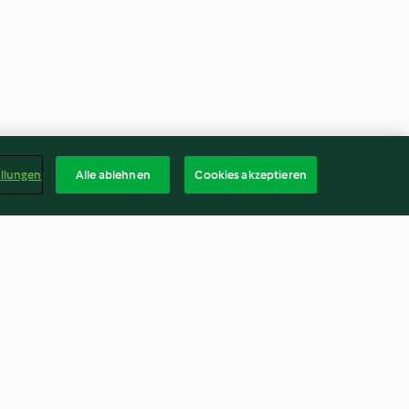
ellungen
Alle ablehnen
Cookies akzeptieren
l-Salat mit
Poulet-Süsskartoffel-Galette
4.5
(22)