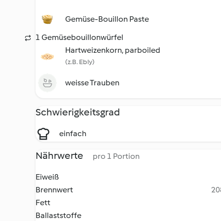
Gemüse-Bouillon Paste
1 Gemüsebouillonwürfel
Hartweizenkorn, parboiled
(z.B. Ebly)
weisse Trauben
Schwierigkeitsgrad
einfach
Nährwerte
pro 1 Portion
Eiweiß
Brennwert
20
Fett
Ballaststoffe