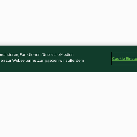
alisieren, Funktionen für soziale Medien
Cookie Einst
onen zur Webseitennutzung geben wir außerdem
-
Hackfleisch-Rüebli Wähe
Gemüse-Kartoffe
Reis
Poulet
3.6
(43)
3.8
(6)