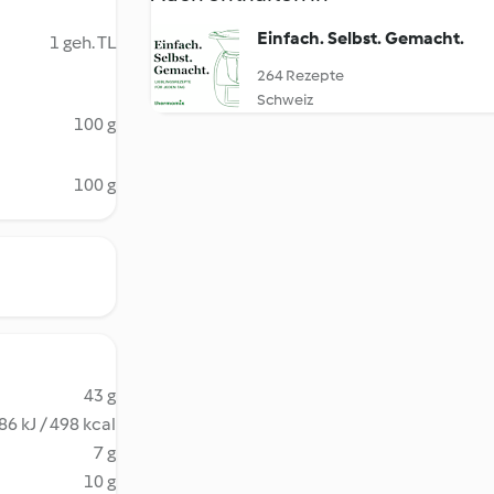
Einfach. Selbst. Gemacht.
1 geh. TL
264 Rezepte
Schweiz
100 g
100 g
43 g
86 kJ / 498 kcal
7 g
10 g