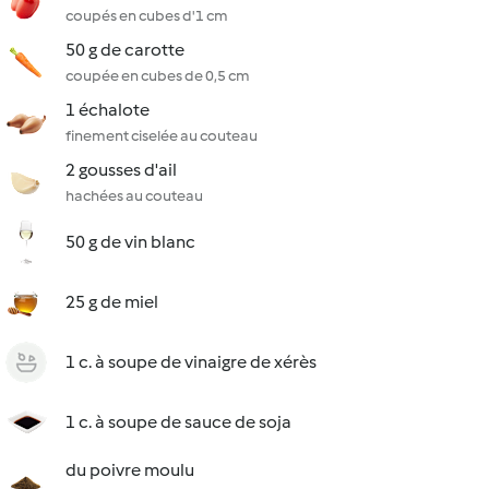
coupés en cubes d'1 cm
50 g de carotte
coupée en cubes de 0,5 cm
1 échalote
finement ciselée au couteau
2 gousses d'ail
hachées au couteau
50 g de vin blanc
25 g de miel
1 c. à soupe de vinaigre de xérès
1 c. à soupe de sauce de soja
du poivre moulu