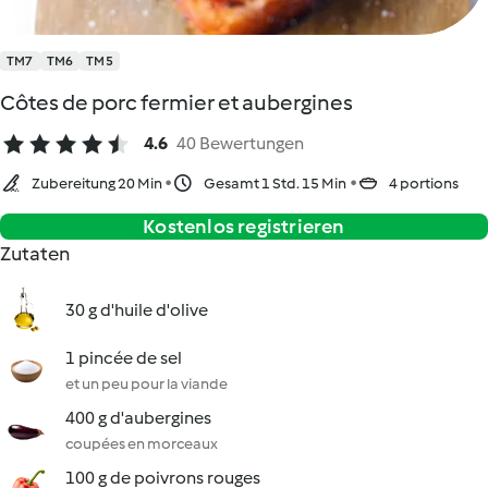
TM7
TM6
TM5
Côtes de porc fermier et aubergines
4.6
40 Bewertungen
Zubereitung 20 Min
Gesamt 1 Std. 15 Min
4 portions
Kostenlos registrieren
Zutaten
30 g d'huile d'olive
1 pincée de sel
et un peu pour la viande
400 g d'aubergines
coupées en morceaux
100 g de poivrons rouges