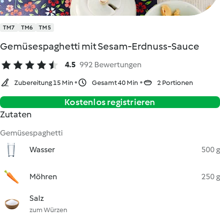
TM7
TM6
TM5
Gemüsespaghetti mit Sesam-Erdnuss-Sauce
4.5
992 Bewertungen
Zubereitung 15 Min
Gesamt 40 Min
2 Portionen
Kostenlos registrieren
Zutaten
Gemüsespaghetti
Wasser
500 g
Möhren
250 g
Salz
zum Würzen