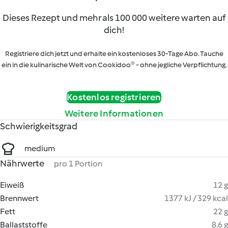
Dieses Rezept und mehr als 100 000 weitere warten auf
dich!
Registriere dich jetzt und erhalte ein kostenloses 30-Tage Abo. Tauche
ein in die kulinarische Welt von Cookidoo® - ohne jegliche Verpflichtung.
Kostenlos registrieren
Weitere Informationen
Schwierigkeitsgrad
medium
Nährwerte
pro 1 Portion
Eiweiß
12 g
Brennwert
1377 kJ / 329 kcal
Fett
22 g
Ballaststoffe
8.6 g