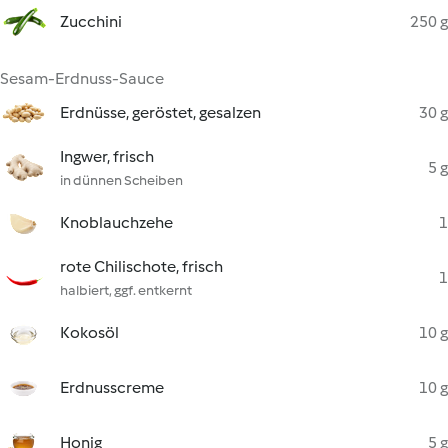
Zucchini
250 g
Sesam-Erdnuss-Sauce
Erdnüsse, geröstet, gesalzen
30 g
Ingwer, frisch
5 g
in dünnen Scheiben
Knoblauchzehe
1
rote Chilischote, frisch
1
halbiert, ggf. entkernt
Kokosöl
10 g
Erdnusscreme
10 g
Honig
5 g