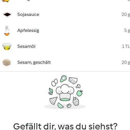
Sojasauce
20 g
Apfelessig
5 g
Sesamöl
1 TL
Sesam, geschält
20 g
Gefällt dir, was du siehst?