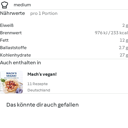
medium
Nährwerte
pro 1 Portion
Eiweiß
2 g
Brennwert
976 kJ / 233 kcal
Fett
12 g
Ballaststoffe
2.7 g
Kohlenhydrate
27 g
Auch enthalten in
Mach’s vegan!
11 Rezepte
Deutschland
Das könnte dir auch gefallen