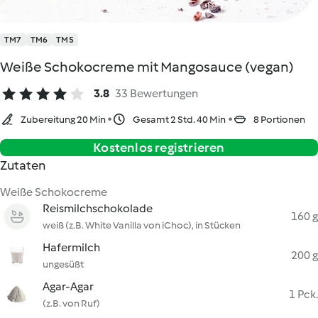
TM7
TM6
TM5
Weiße Schokocreme mit Mangosauce (vegan)
3.8
33 Bewertungen
Zubereitung 20 Min
Gesamt 2 Std. 40 Min
8 Portionen
Kostenlos registrieren
Zutaten
Weiße Schokocreme
Reismilchschokolade
160 g
weiß (z.B. White Vanilla von iChoc), in Stücken
Hafermilch
200 g
ungesüßt
Agar-Agar
1 Pck.
(z.B. von Ruf)