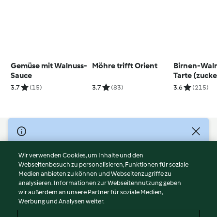
Gemüse mit Walnuss-
Möhre trifft Orient
Birnen-Wal
Sauce
Tarte (zucke
3.7
(15)
3.7
(83)
3.6
(215)
© Copyright 2026
Nutzungsbedingungen
Wir verwenden Cookies, um Inhalte und den
Webseitenbesuch zu personalisieren, Funktionen für soziale
Datenschutzrichtlinien
Medien anbieten zu können und Webseitenzugriffe zu
Disclaimer
analysieren. Informationen zur Webseitennutzung geben
Impressum
wir außerdem an unsere Partner für soziale Medien,
Werbung und Analysen weiter.
Cookies