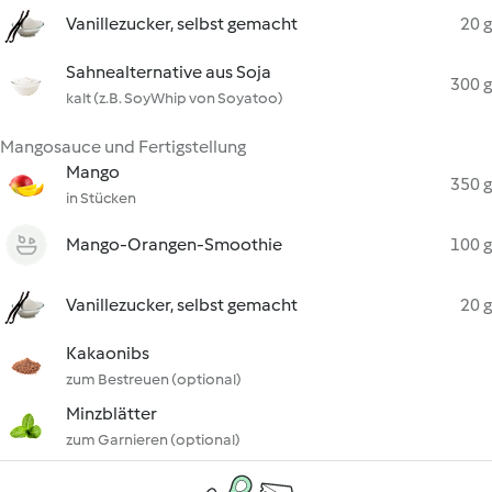
Vanillezucker, selbst gemacht
20 g
Sahnealternative aus Soja
300 g
kalt (z.B. SoyWhip von Soyatoo)
Mangosauce und Fertigstellung
Mango
350 g
in Stücken
Mango-Orangen-Smoothie
100 g
Vanillezucker, selbst gemacht
20 g
Kakaonibs
zum Bestreuen (optional)
Minzblätter
zum Garnieren (optional)