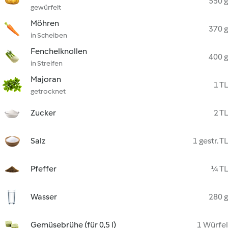
550 g
gewürfelt
Möhren
370 g
in Scheiben
Fenchelknollen
400 g
in Streifen
Majoran
1 TL
getrocknet
Zucker
2 TL
Salz
1 gestr. TL
Pfeffer
¼ TL
Wasser
280 g
Gemüsebrühe (für 0,5 l)
1 Würfel