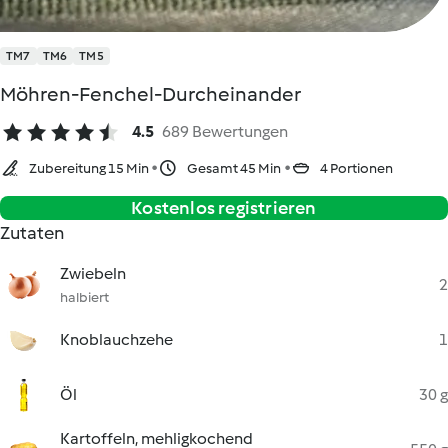
TM7
TM6
TM5
Möhren-Fenchel-Durcheinander
4.5
689 Bewertungen
Zubereitung 15 Min
Gesamt 45 Min
4 Portionen
Kostenlos registrieren
Zutaten
Zwiebeln
2
halbiert
Knoblauchzehe
1
Öl
30 g
Kartoffeln, mehligkochend