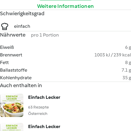
Weitere Informationen
Schwierigkeitsgrad
einfach
Nährwerte
pro 1 Portion
Eiweiß
6 g
Brennwert
1003 kJ / 239 kcal
Fett
8 g
Ballaststoffe
7.1 g
Kohlenhydrate
35 g
Auch enthalten in
Einfach Lecker
63 Rezepte
Österreich
Einfach Lecker