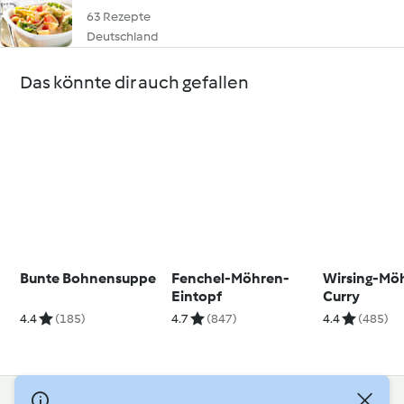
63 Rezepte
Deutschland
Das könnte dir auch gefallen
Bunte Bohnensuppe
Fenchel-Möhren-
Wirsing-Mö
Eintopf
Curry
4.4
(185)
4.7
(847)
4.4
(485)