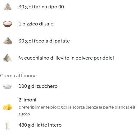
30 g di farina tipo 00
1 pizzico di sale
30 g di fecola di patate
½ cucchiaino di lievito in polvere per dolci
Crema al limone
100 g di zucchero
2 limoni
preferibilmente biologici, la scorza (senza la parte bianca) e il
succo
480 g di latte intero