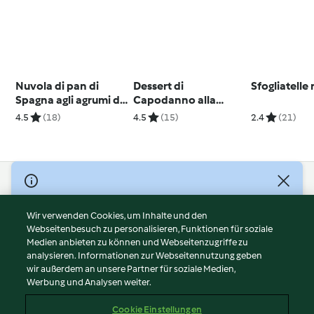
Nuvola di pan di
Dessert di
Sfogliatelle 
Spagna agli agrumi di
Capodanno alla
Sicilia
melagrana
4.5
(18)
4.5
(15)
2.4
(21)
© Copyright 2026
Nutzungsbedingungen
Wir verwenden Cookies, um Inhalte und den
Webseitenbesuch zu personalisieren, Funktionen für soziale
Datenschutzrichtlinien
Medien anbieten zu können und Webseitenzugriffe zu
Disclaimer
analysieren. Informationen zur Webseitennutzung geben
Impressum
wir außerdem an unsere Partner für soziale Medien,
Werbung und Analysen weiter.
Cookies
Inhalt melden
Cookie Einstellungen