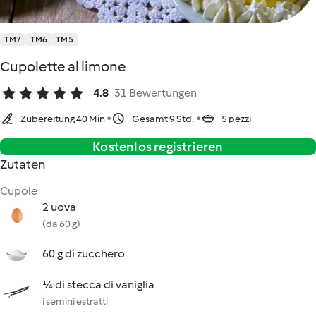
TM7
TM6
TM5
Cupolette al limone
4.8
31 Bewertungen
Zubereitung 40 Min
Gesamt 9 Std.
5 pezzi
Kostenlos registrieren
Zutaten
Cupole
2 uova
(da 60 g)
60 g di zucchero
¼ di stecca di vaniglia
i semini estratti