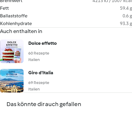
Brennwert
4213 kJ / 1007 kcal
Fett
59.4 g
Ballaststoffe
0.6 g
Kohlenhydrate
93.3 g
Auch enthalten in
Dolce effetto
60 Rezepte
Italien
Giro d'Italia
69 Rezepte
Italien
Das könnte dir auch gefallen