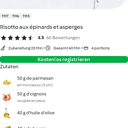
TM7
TM6
TM5
Risotto aux épinards et asperges
4.5
60 Bewertungen
Zubereitung 20 Min
Gesamt 40 Min
4 portions
Kostenlos registrieren
Zutaten
50 g de parmesan
en morceaux (3 cm)
50 g d'oignons
coupés en deux
40 g d'huile d'olive