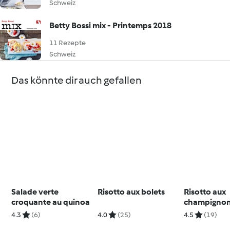
Schweiz
Betty Bossi mix - Printemps 2018
11 Rezepte
Schweiz
Das könnte dir auch gefallen
Salade verte
Risotto aux bolets
Risotto aux
croquante au quinoa
champigno
accompagné
4.3
(6)
4.0
(25)
4.5
(19)
salade de c