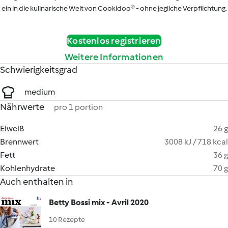
ein in die kulinarische Welt von Cookidoo® - ohne jegliche Verpflichtung.
Kostenlos registrieren
Weitere Informationen
Schwierigkeitsgrad
medium
Nährwerte
pro 1 portion
Eiweiß
26 g
Brennwert
3008 kJ / 718 kcal
Fett
36 g
Kohlenhydrate
70 g
Auch enthalten in
Betty Bossi mix - Avril 2020
10 Rezepte