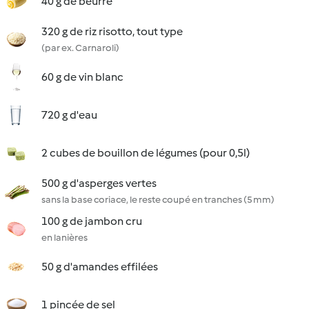
40 g de beurre
320 g de riz risotto, tout type
(par ex. Carnaroli)
60 g de vin blanc
720 g d'eau
2 cubes de bouillon de légumes (pour 0,5l)
500 g d'asperges vertes
sans la base coriace, le reste coupé en tranches (5 mm)
100 g de jambon cru
en lanières
50 g d'amandes effilées
1 pincée de sel