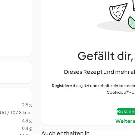
Gefällt dir
Dieses Rezept und mehr al
Registriere dich jetzt und erhalte ein kostenl
Cookidoo® - oh
2.5 g
Kostenl
 kJ / 107.8 kcal
4.4 g
Weiter
0.4 g
Auch enthalten in