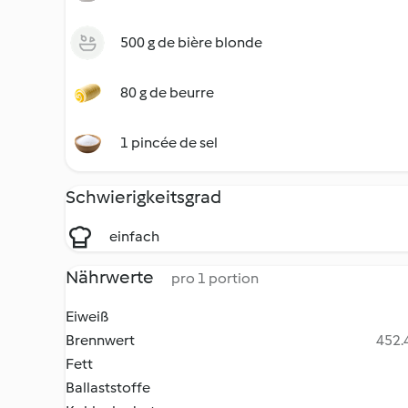
500 g de bière blonde
80 g de beurre
1 pincée de sel
Schwierigkeitsgrad
einfach
Nährwerte
pro 1 portion
Eiweiß
Brennwert
452.4
Fett
Ballaststoffe