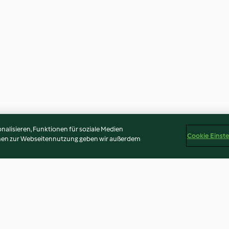
alisieren, Funktionen für soziale Medien
Cookie Einst
onen zur Webseitennutzung geben wir außerdem
chocolat
Gâteau pommes-cannelle
Tiramisu poire-