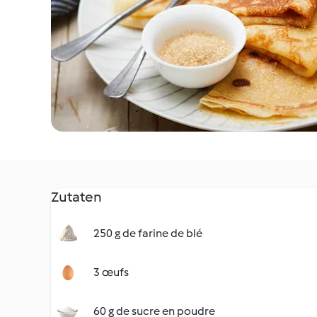
Zutaten
250 g de farine de blé
3 œufs
60 g de sucre en poudre