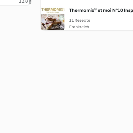
12.8 g
Thermomix® et moi N°10 Insp
11 Rezepte
Frankreich