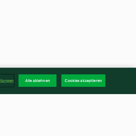
ellungen
Alle ablehnen
Cookies akzeptieren
speculoos
Pâte feuilletée maison