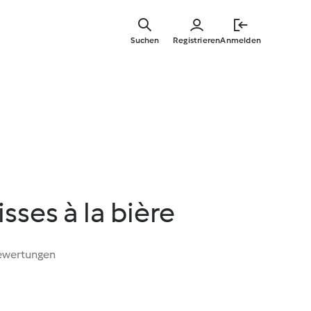
Springe
zum
Suchen
Registrieren
Anmelden
Hauptinha
sses à la bière
ewertungen