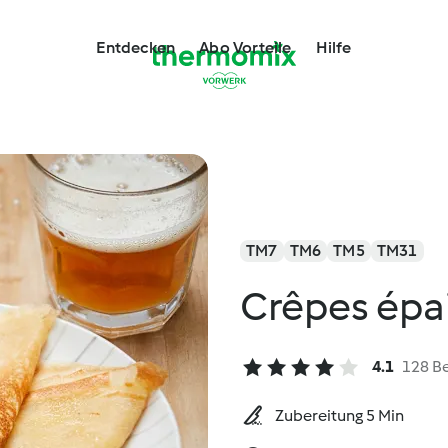
Entdecken
Abo Vorteile
Hilfe
TM7
TM6
TM5
TM31
Crêpes épai
4.1
128 B
Zubereitung 5 Min