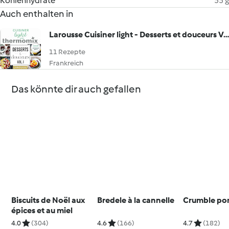
Kohlenhydrate
55 g
Auch enthalten in
Larousse Cuisiner light - Desserts et douceurs Vol.I
11 Rezepte
Frankreich
Das könnte dir auch gefallen
Biscuits de Noël aux
Bredele à la cannelle
Crumble po
épices et au miel
4.0
(304)
4.6
(166)
4.7
(182)