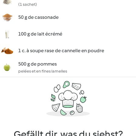
(1 sachet)
50 g de cassonade
100 g de lait écrémé
1 c. à soupe rase de cannelle en poudre
500 g de pommes
pelées et en fines lamelles
Gefällt dir, was du siehst?