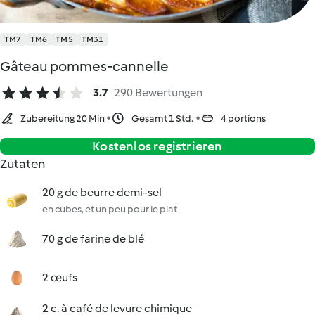
TM7
TM6
TM5
TM31
Gâteau pommes-cannelle
3.7
290 Bewertungen
Zubereitung 20 Min
Gesamt 1 Std.
4 portions
Kostenlos registrieren
Zutaten
20 g de beurre demi-sel
en cubes, et un peu pour le plat
70 g de farine de blé
2 œufs
2 c. à café de levure chimique