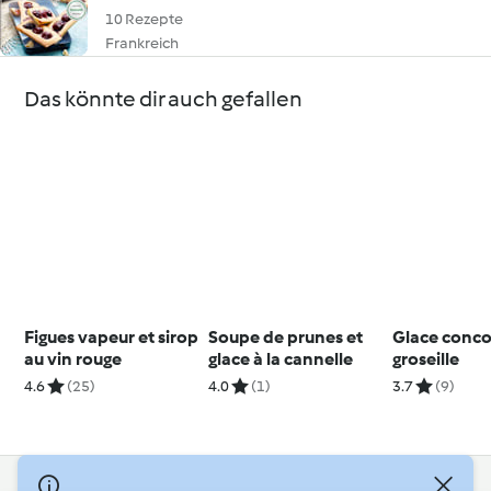
10 Rezepte
Frankreich
Das könnte dir auch gefallen
Figues vapeur et sirop
Soupe de prunes et
Glace conc
au vin rouge
glace à la cannelle
groseille
4.6
(25)
4.0
(1)
3.7
(9)