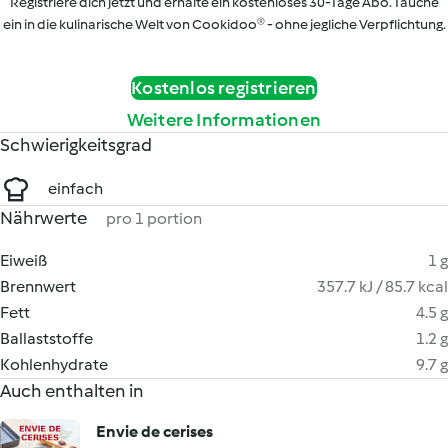
Registriere dich jetzt und erhalte ein kostenloses 30-Tage Abo. Tauche
ein in die kulinarische Welt von Cookidoo® - ohne jegliche Verpflichtung.
Kostenlos registrieren
Weitere Informationen
Schwierigkeitsgrad
einfach
Nährwerte
pro 1 portion
Eiweiß
1 g
Brennwert
357.7 kJ / 85.7 kcal
Fett
4.5 g
Ballaststoffe
1.2 g
Kohlenhydrate
9.7 g
Auch enthalten in
Envie de cerises