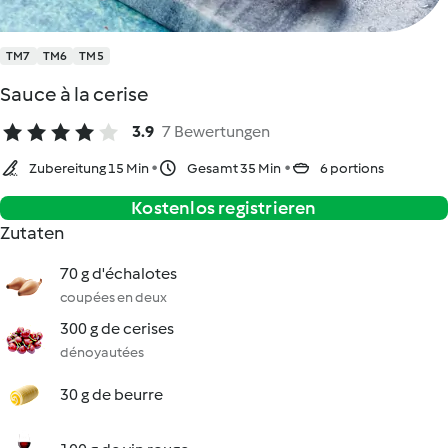
TM7
TM6
TM5
Sauce à la cerise
3.9
7 Bewertungen
Zubereitung 15 Min
Gesamt 35 Min
6 portions
Kostenlos registrieren
Zutaten
70 g d'échalotes
coupées en deux
300 g de cerises
dénoyautées
30 g de beurre