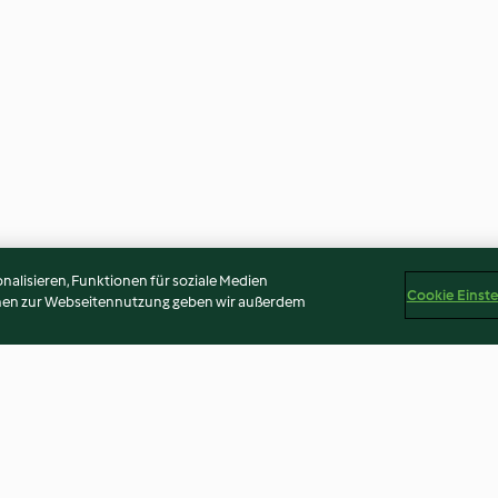
alisieren, Funktionen für soziale Medien
Cookie Einst
onen zur Webseitennutzung geben wir außerdem
utney
Fruchtig würziges
Kärntner Had’n