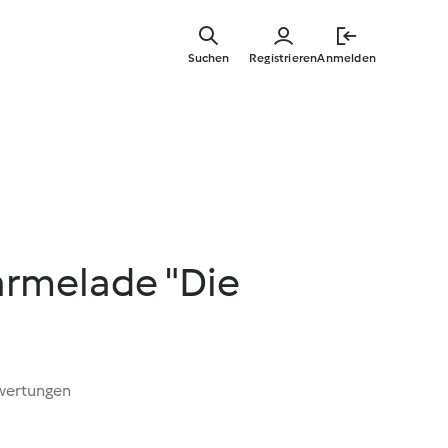
Springe
zum
Suchen
Registrieren
Anmelden
Hauptinha
rmelade "Die
wertungen