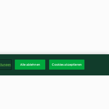
ellungen
Alle ablehnen
Cookies akzeptieren
keks mit
Rhabarber-Erdbeer-