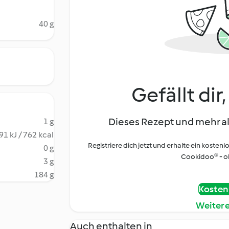
40 g
Gefällt dir
Dieses Rezept und mehr al
1 g
91 kJ / 762 kcal
Registriere dich jetzt und erhalte ein kostenl
0 g
Cookidoo® - oh
3 g
184 g
Kostenl
Weiter
Auch enthalten in