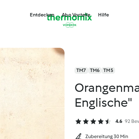
Entdecken
Abo Vorteile
Hilfe
TM7
TM6
TM5
Orangenma
Englische"
4.6
92 Be
Zubereitung 30 Min