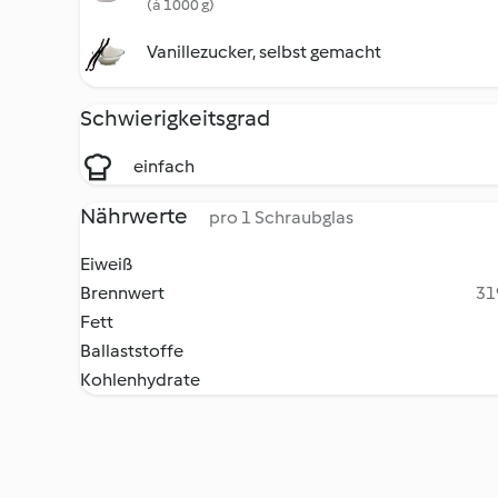
(à 1000 g)
Vanillezucker, selbst gemacht
Schwierigkeitsgrad
einfach
Nährwerte
pro 1 Schraubglas
Eiweiß
Brennwert
31
Fett
Ballaststoffe
Kohlenhydrate