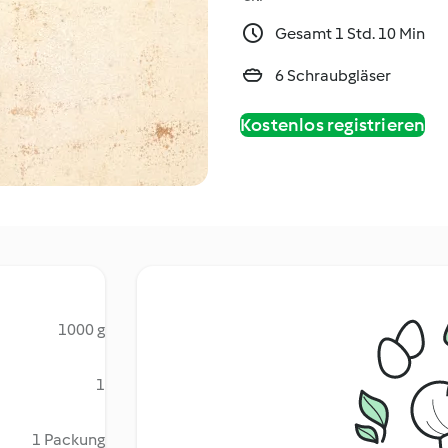
Gesamt 1 Std. 10 Min
6 Schraubgläser
Kostenlos registrieren
1000 g
1
1 Packung