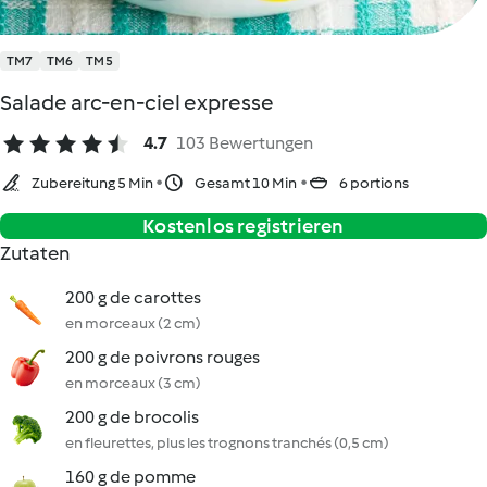
TM7
TM6
TM5
Salade arc-en-ciel expresse
4.7
103 Bewertungen
Zubereitung 5 Min
Gesamt 10 Min
6 portions
Kostenlos registrieren
Zutaten
200 g de carottes
en morceaux (2 cm)
200 g de poivrons rouges
en morceaux (3 cm)
200 g de brocolis
en fleurettes, plus les trognons tranchés (0,5 cm)
160 g de pomme