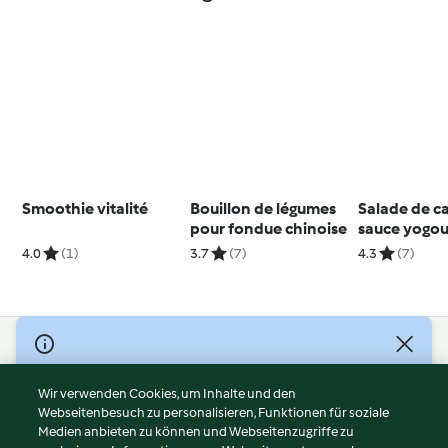
Smoothie vitalité
Bouillon de légumes
Salade de ca
pour fondue chinoise
sauce yogou
4.0
(1)
3.7
(7)
4.3
(7)
© Copyright 2026
Nutzungsbedingungen
Wir verwenden Cookies, um Inhalte und den
Webseitenbesuch zu personalisieren, Funktionen für soziale
Datenschutzrichtlinien
Medien anbieten zu können und Webseitenzugriffe zu
Disclaimer