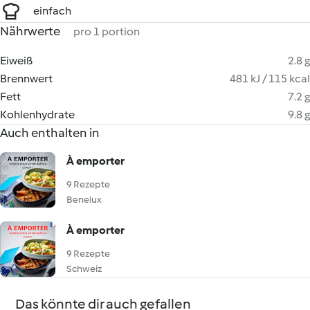
einfach
Nährwerte
pro 1 portion
Eiweiß
2.8 g
Brennwert
481 kJ / 115 kcal
Fett
7.2 g
Kohlenhydrate
9.8 g
Auch enthalten in
À emporter
9 Rezepte
Benelux
À emporter
9 Rezepte
Schweiz
Das könnte dir auch gefallen