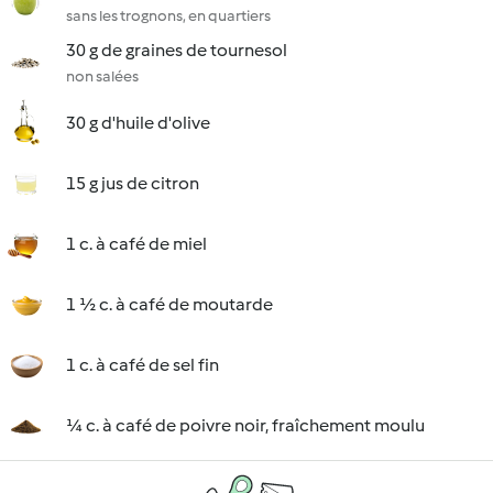
sans les trognons, en quartiers
30 g de graines de tournesol
non salées
30 g d'huile d'olive
15 g jus de citron
1 c. à café de miel
1 ½ c. à café de moutarde
1 c. à café de sel fin
¼ c. à café de poivre noir, fraîchement moulu