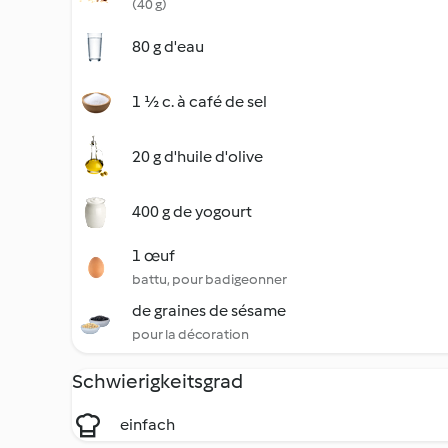
(40 g)
80 g d'eau
1 ½ c. à café de sel
20 g d'huile d'olive
400 g de yogourt
1 œuf
battu, pour badigeonner
de graines de sésame
pour la décoration
Schwierigkeitsgrad
einfach