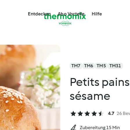
Entdecken
Abo Vorteile
Hilfe
TM7
TM6
TM5
TM31
Petits pain
sésame
4.7
26 Be
Zubereitung 15 Min