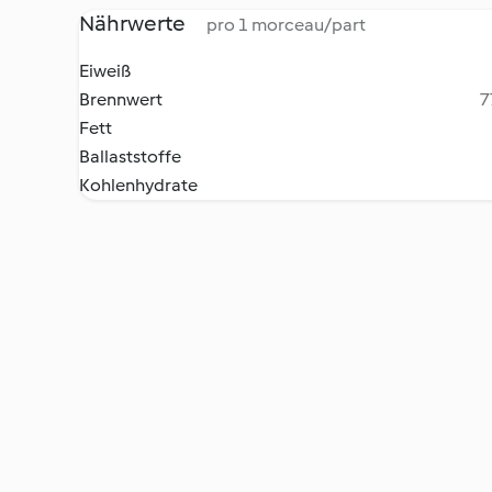
Nährwerte
pro 1 morceau/part
Eiweiß
Brennwert
7
Fett
Ballaststoffe
Kohlenhydrate