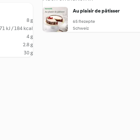
Au plaisir de pâtisser
8 g
65 Rezepte
71 kJ / 184 kcal
Schweiz
4 g
2.8 g
30 g