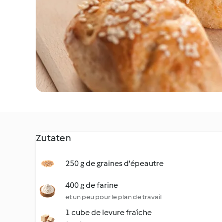
Zutaten
250 g de graines d'épeautre
400 g de farine
et un peu pour le plan de travail
1 cube de levure fraîche