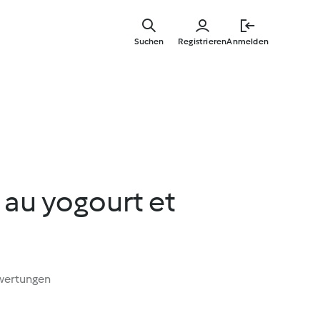
Springe
zum
Suchen
Registrieren
Anmelden
Hauptinha
s au yogourt et
wertungen