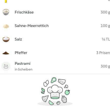
Frischkäse
300 g
Sahne-Meerrettich
100 g
Salz
¼ TL
Pfeffer
3 Prisen
Pastrami
300 g
in Scheiben