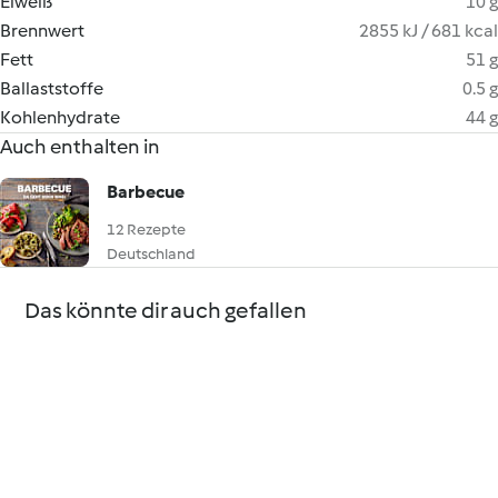
Eiweiß
10 g
Brennwert
2855 kJ / 681 kcal
Fett
51 g
Ballaststoffe
0.5 g
Kohlenhydrate
44 g
Auch enthalten in
Barbecue
12 Rezepte
Deutschland
Das könnte dir auch gefallen