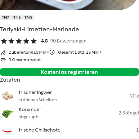
TM7
TM6
TM5
Teriyaki-Limetten-Marinade
4.8
90 Bewertungen
Zubereitung 15 Min
Gesamt 1 Std. 15 Min
1 Gesamtrezept
Kostenlos registrieren
Zutaten
frischer Ingwer
20 g
in dünnen Scheiben
Koriander
2 Stängel
abgezupft
frische Chilischote
1