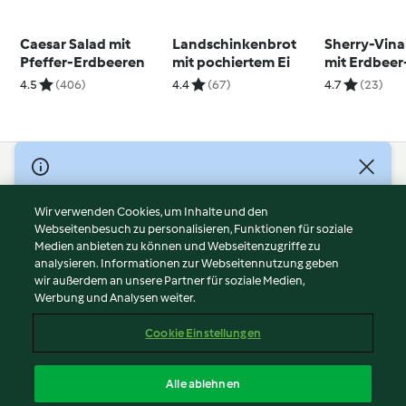
Caesar Salad mit
Landschinkenbrot
Sherry-Vina
Pfeffer-Erdbeeren
mit pochiertem Ei
mit Erdbeer
4.5
(406)
4.4
(67)
4.7
(23)
© Copyright 2026
Nutzungsbedingungen
Wir verwenden Cookies, um Inhalte und den
Webseitenbesuch zu personalisieren, Funktionen für soziale
Datenschutzrichtlinien
Medien anbieten zu können und Webseitenzugriffe zu
Disclaimer
analysieren. Informationen zur Webseitennutzung geben
Impressum
wir außerdem an unsere Partner für soziale Medien,
Werbung und Analysen weiter.
Cookies
Inhalt melden
Cookie Einstellungen
Abo kündigen
Vertrag widerrufen
Alle ablehnen
Erklärung zur Barrierefreiheit