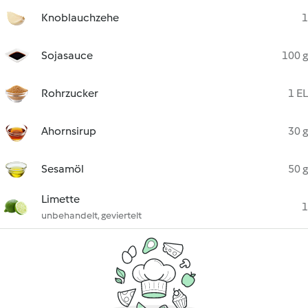
Knoblauchzehe
1
Sojasauce
100 g
Rohrzucker
1 EL
Ahornsirup
30 g
Sesamöl
50 g
Limette
1
unbehandelt, geviertelt