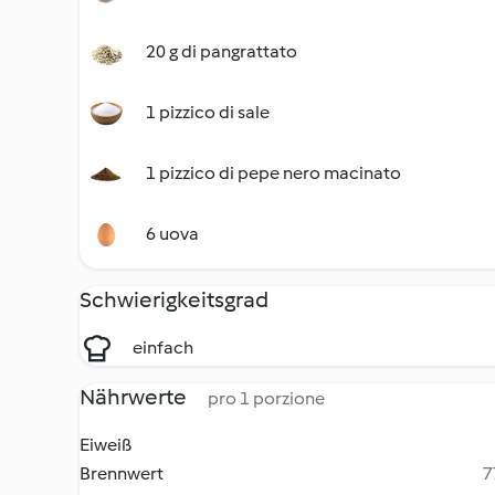
20 g di pangrattato
1 pizzico di sale
1 pizzico di pepe nero macinato
6 uova
Schwierigkeitsgrad
einfach
Nährwerte
pro 1 porzione
Eiweiß
Brennwert
7