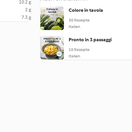
10.2 g
2 g
Colore in tavola
7.3 g
30 Rezepte
Italien
Pronto in 3 passaggi
10 Rezepte
Italien