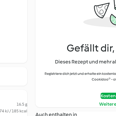
Gefällt dir
Dieses Rezept und mehr al
Registriere dich jetzt und erhalte ein kostenl
Cookidoo® - oh
Kostenl
Weiter
16.5 g
74 kJ / 185 kcal
Auch enthalten in