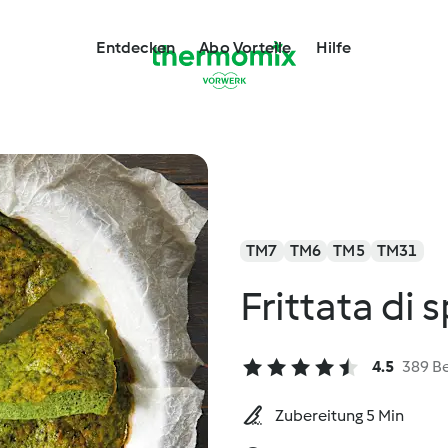
Entdecken
Abo Vorteile
Hilfe
TM7
TM6
TM5
TM31
Frittata di 
4.5
389 B
Zubereitung 5 Min