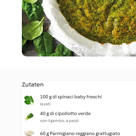
Zutaten
100 g di spinaci baby freschi
lavati
40 g di cipollotto verde
con il gambo, a pezzi
60 g Parmigiano reggiano grattugiato