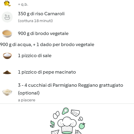
+ q.b.
350 g di riso Carnaroli
(cottura 18 minuti)
900 g di brodo vegetale
900 g di acqua, + 1 dado per brodo vegetale
1 pizzico di sale
1 pizzico di pepe macinato
3 - 4 cucchiai di Parmigiano Reggiano grattugiato
(optional)
a piacere