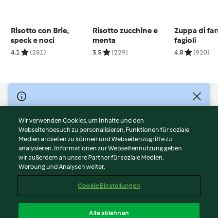
Risotto con Brie,
Risotto zucchine e
Zuppa di far
speck e noci
menta
fagioli
4.1
(281)
3.5
(229)
4.8
(920)
© Copyright 2026
Nutzungsbedingungen
Wir verwenden Cookies, um Inhalte und den
Webseitenbesuch zu personalisieren, Funktionen für soziale
Datenschutzrichtlinien
Medien anbieten zu können und Webseitenzugriffe zu
Disclaimer
analysieren. Informationen zur Webseitennutzung geben
Impressum
wir außerdem an unsere Partner für soziale Medien,
Werbung und Analysen weiter.
Cookies
Inhalt melden
Cookie Einstellungen
Abo kündigen
Vertrag widerrufen
Alle ablehnen