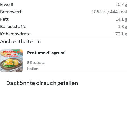
Eiweiß
10.7 g
Brennwert
1858 kJ / 444 kcal
Fett
14.1 g
Ballaststoffe
1.8 g
Kohlenhydrate
73.1 g
Auch enthalten in
Profumo di agrumi
5 Rezepte
Italien
Das könnte dir auch gefallen