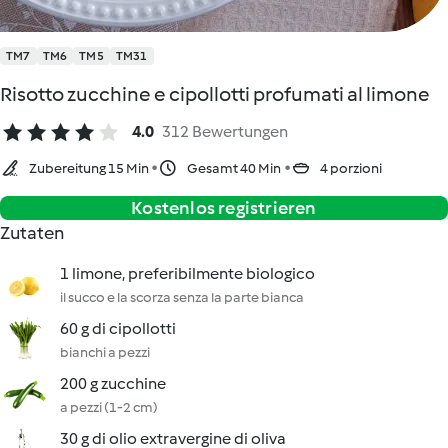
TM7
TM6
TM5
TM31
Risotto zucchine e cipollotti profumati al limone
4.0
312 Bewertungen
Zubereitung 15 Min
Gesamt 40 Min
4 porzioni
Kostenlos registrieren
Zutaten
1 limone, preferibilmente biologico
il succo e la scorza senza la parte bianca
60 g di cipollotti
bianchi a pezzi
200 g zucchine
a pezzi (1-2 cm)
30 g di olio extravergine di oliva