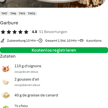
TM7
TM6
TM5
TM31
Garbure
4.8
51 Bewertungen
Zubereitung 15 Min
Gesamt 1 Std. 10 Min
4 portions
Kostenlos registrieren
Zutaten
110 g d'oignons
coupés en deux
2 gousses d'ail
coupées en deux
40 g de graisse de canard
½ chou