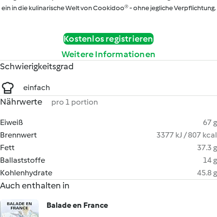
ein in die kulinarische Welt von Cookidoo® - ohne jegliche Verpflichtung.
Kostenlos registrieren
Weitere Informationen
Schwierigkeitsgrad
einfach
Nährwerte
pro 1 portion
Eiweiß
67 g
Brennwert
3377 kJ / 807 kcal
Fett
37.3 g
Ballaststoffe
14 g
Kohlenhydrate
45.8 g
Auch enthalten in
Balade en France