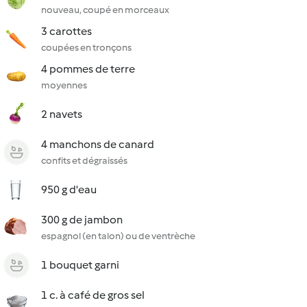
nouveau, coupé en morceaux
3 carottes
coupées en tronçons
4 pommes de terre
moyennes
2 navets
4 manchons de canard
confits et dégraissés
950 g d'eau
300 g de jambon
espagnol (en talon) ou de ventrèche
1 bouquet garni
1 c. à café de gros sel