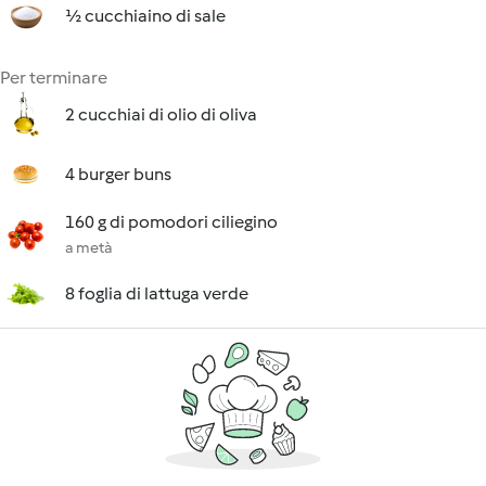
½ cucchiaino di sale
Per terminare
2 cucchiai di olio di oliva
4 burger buns
160 g di pomodori ciliegino
a metà
8 foglia di lattuga verde