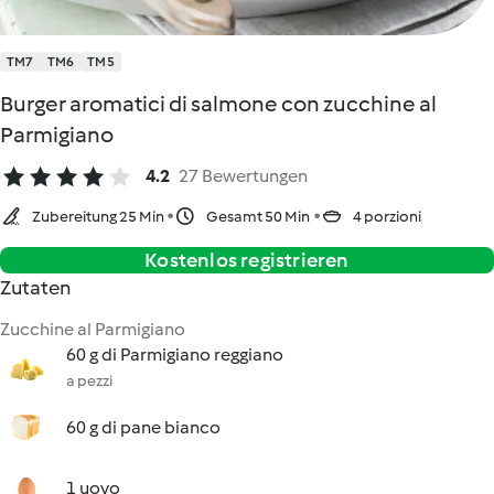
TM7
TM6
TM5
Burger aromatici di salmone con zucchine al
Parmigiano
4.2
27 Bewertungen
Zubereitung 25 Min
Gesamt 50 Min
4 porzioni
Kostenlos registrieren
Zutaten
Zucchine al Parmigiano
60 g di Parmigiano reggiano
a pezzi
60 g di pane bianco
1 uovo