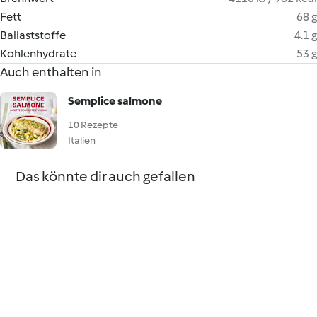
Fett
68 g
Ballaststoffe
4.1 g
Kohlenhydrate
53 g
Auch enthalten in
Semplice salmone
10 Rezepte
Italien
Das könnte dir auch gefallen