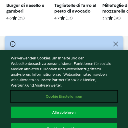
Burger di nasello e
Tagliatelle di farro al
Millefoglie d
gamberi
pesto di avocado
mozzarella 
di sedano
4.6
(25)
4.7
(13)
3.2
(30)
© Copyright 2026
Nutzungsbedingungen
Wir verwenden Cookies, um Inhalte und den
Webseitenbesuch zu personalisieren, Funktionen für soziale
Datenschutzrichtlinien
Medien anbieten zu können und Webseitenzugriffe zu
Disclaimer
analysieren. Informationen zur Webseitennutzung geben
Impressum
wir außerdem an unsere Partner für soziale Medien,
Werbung und Analysen weiter.
Cookies
Inhalt melden
Cookie Einstellungen
Abo kündigen
Vertrag widerrufen
Alle ablehnen
Erklärung zur Barrierefreiheit