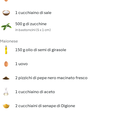
1 cucchiaino di sale
500 g di zucchine
in bastoncini (5 x 1 cm)
Maionese
150 g olio di semi di girasole
1 uovo
2 pizzichi di pepe nero macinato fresco
1 cucchiaino di aceto
2 cucchiaini di senape di Digione