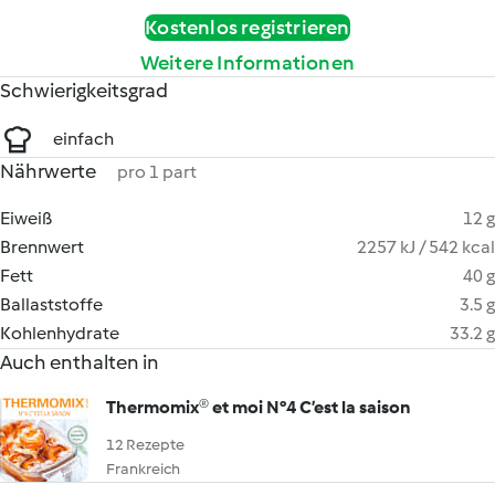
Kostenlos registrieren
Weitere Informationen
Schwierigkeitsgrad
einfach
Nährwerte
pro 1 part
Eiweiß
12 g
Brennwert
2257 kJ / 542 kcal
Fett
40 g
Ballaststoffe
3.5 g
Kohlenhydrate
33.2 g
Auch enthalten in
Thermomix® et moi N°4 C’est la saison
12 Rezepte
Frankreich