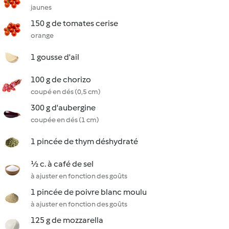
jaunes
150 g de tomates cerise
orange
1 gousse d'ail
100 g de chorizo
coupé en dés (0,5 cm)
300 g d'aubergine
coupée en dés (1 cm)
1 pincée de thym déshydraté
½ c. à café de sel
à ajuster en fonction des goûts
1 pincée de poivre blanc moulu
à ajuster en fonction des goûts
125 g de mozzarella