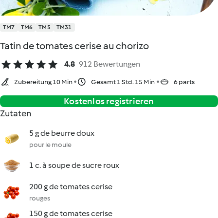
TM7
TM6
TM5
TM31
Tatin de tomates cerise au chorizo
4.8
912 Bewertungen
Zubereitung 10 Min
Gesamt 1 Std. 15 Min
6 parts
Kostenlos registrieren
Zutaten
5 g de beurre doux
pour le moule
1 c. à soupe de sucre roux
200 g de tomates cerise
rouges
150 g de tomates cerise