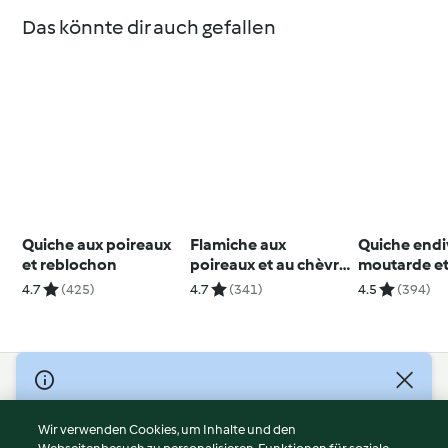
Das könnte dir auch gefallen
Quiche aux poireaux
Flamiche aux
Quiche endi
et reblochon
poireaux et au chèvre
moutarde e
frais
camembert
4.7
(425)
4.7
(341)
4.5
(394)
© Copyright 2026
Nutzungsbedingungen
Wir verwenden Cookies, um Inhalte und den