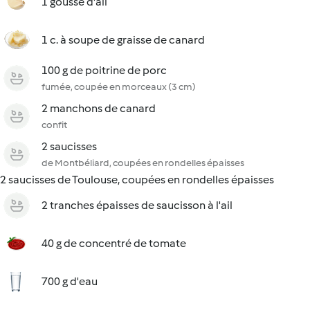
1 gousse d'ail
1 c. à soupe de graisse de canard
100 g de poitrine de porc
fumée, coupée en morceaux (3 cm)
2 manchons de canard
confit
2 saucisses
de Montbéliard, coupées en rondelles épaisses
2 saucisses de Toulouse, coupées en rondelles épaisses
2 tranches épaisses de saucisson à l'ail
40 g de concentré de tomate
700 g d'eau