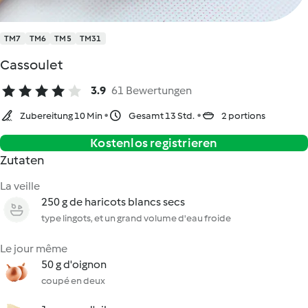
TM7
TM6
TM5
TM31
Cassoulet
3.9
61 Bewertungen
Zubereitung 10 Min
Gesamt 13 Std.
2 portions
Kostenlos registrieren
Zutaten
La veille
250 g de haricots blancs secs
type lingots, et un grand volume d'eau froide
Le jour même
50 g d'oignon
coupé en deux