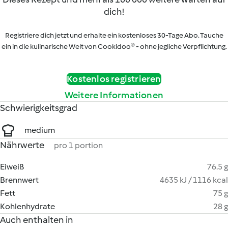
dich!
Registriere dich jetzt und erhalte ein kostenloses 30-Tage Abo. Tauche
ein in die kulinarische Welt von Cookidoo® - ohne jegliche Verpflichtung.
Kostenlos registrieren
Weitere Informationen
Schwierigkeitsgrad
medium
Nährwerte
pro 1 portion
Eiweiß
76.5 g
Brennwert
4635 kJ / 1116 kcal
Fett
75 g
Kohlenhydrate
28 g
Auch enthalten in