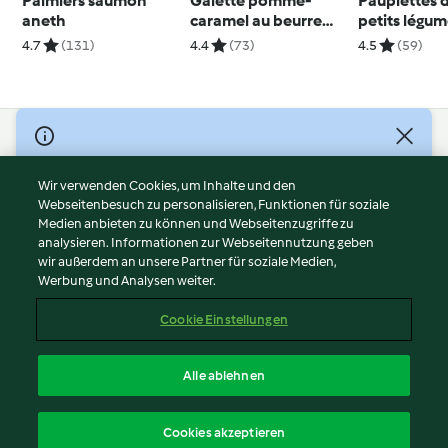
Palmiers saumon
Galette pomme-
Paupiettes 
aneth
caramel au beurre
petits légu
salé
4.7
(131)
4.4
(73)
4.5
(59)
© Copyright 2026
Nutzungsbedingungen
Wir verwenden Cookies, um Inhalte und den
Webseitenbesuch zu personalisieren, Funktionen für soziale
Datenschutzrichtlinien
Medien anbieten zu können und Webseitenzugriffe zu
Disclaimer
analysieren. Informationen zur Webseitennutzung geben
Impressum
wir außerdem an unsere Partner für soziale Medien,
Werbung und Analysen weiter.
Cookies
Inhalt melden
Cookie Einstellungen
Abo kündigen
Vertrag widerrufen
Alle ablehnen
Erklärung zur Barrierefreiheit
Deutsch
Cookies akzeptieren