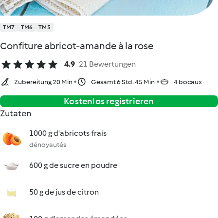
TM7
TM6
TM5
Confiture abricot-amande à la rose
4.9
21 Bewertungen
Zubereitung 20 Min
Gesamt 6 Std. 45 Min
4 bocaux
Kostenlos registrieren
Zutaten
1000 g d'abricots frais
dénoyautés
600 g de sucre en poudre
50 g de jus de citron