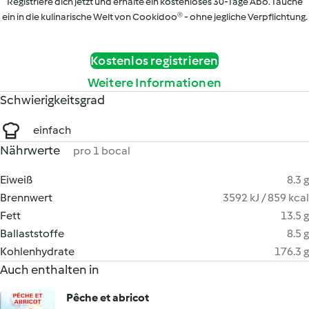
Registriere dich jetzt und erhalte ein kostenloses 30-Tage Abo. Tauche
ein in die kulinarische Welt von Cookidoo® - ohne jegliche Verpflichtung.
Kostenlos registrieren
Weitere Informationen
Schwierigkeitsgrad
einfach
Nährwerte
pro 1 bocal
Eiweiß
8.3 g
Brennwert
3592 kJ / 859 kcal
Fett
13.5 g
Ballaststoffe
8.5 g
Kohlenhydrate
176.3 g
Auch enthalten in
Pêche et abricot