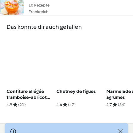
10 Rezepte
Frankreich
Das könnte dir auch gefallen
Confiture allégée
Chutney de figues
Marmelade 
framboise-abricot
agrumes
sec
4.9
(21)
4.6
(47)
4.7
(84)