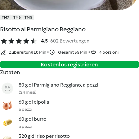
TM7
TM6
TM5
Risotto al Parmigiano Reggiano
4.5
602 Bewertungen
Zubereitung 10 Min
Gesamt 35 Min
4 porzioni
Kostenlos registrieren
Zutaten
80 g di Parmigiano Reggiano, a pezzi
(24 mesi)
60 g di cipolla
a pezzi
60 g di burro
a pezzi
320 g di riso per risotto