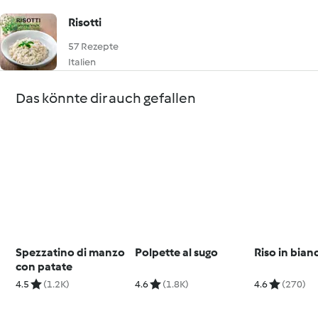
Risotti
57 Rezepte
Italien
Das könnte dir auch gefallen
Spezzatino di manzo
Polpette al sugo
Riso in bian
con patate
4.5
(1.2K)
4.6
(1.8K)
4.6
(270)