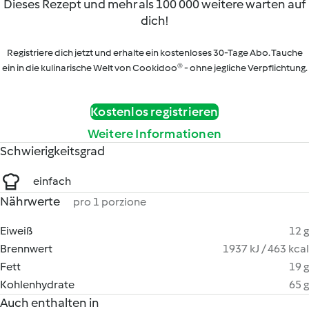
Dieses Rezept und mehr als 100 000 weitere warten auf
dich!
Registriere dich jetzt und erhalte ein kostenloses 30-Tage Abo. Tauche
ein in die kulinarische Welt von Cookidoo® - ohne jegliche Verpflichtung.
Kostenlos registrieren
Weitere Informationen
Schwierigkeitsgrad
einfach
Nährwerte
pro 1 porzione
Eiweiß
12 g
Brennwert
1937 kJ / 463 kcal
Fett
19 g
Kohlenhydrate
65 g
Auch enthalten in