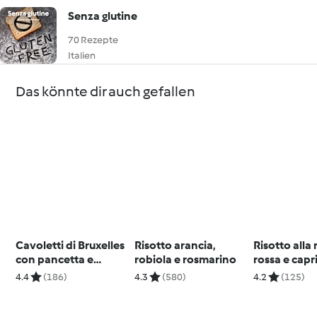
Senza glutine
70 Rezepte
Italien
Das könnte dir auch gefallen
Cavoletti di Bruxelles
Risotto arancia,
Risotto alla
con pancetta e
robiola e rosmarino
rossa e capr
mandorle
4.4
(186)
4.3
(580)
4.2
(125)