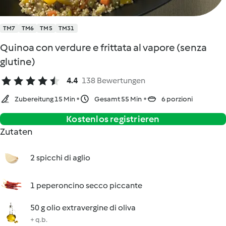
TM7
TM6
TM5
TM31
Quinoa con verdure e frittata al vapore (senza
glutine)
4.4
138 Bewertungen
Zubereitung 15 Min
Gesamt 55 Min
6 porzioni
Kostenlos registrieren
Zutaten
2 spicchi di aglio
1 peperoncino secco piccante
50 g olio extravergine di oliva
+ q.b.