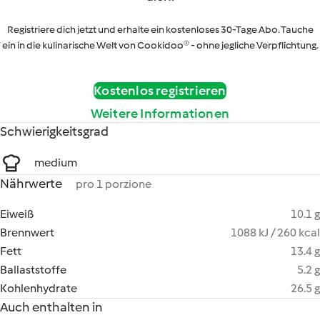
Registriere dich jetzt und erhalte ein kostenloses 30-Tage Abo. Tauche
ein in die kulinarische Welt von Cookidoo® - ohne jegliche Verpflichtung.
Kostenlos registrieren
Weitere Informationen
Schwierigkeitsgrad
medium
Nährwerte
pro 1 porzione
Eiweiß
10.1 g
Brennwert
1088 kJ / 260 kcal
Fett
13.4 g
Ballaststoffe
5.2 g
Kohlenhydrate
26.5 g
Auch enthalten in