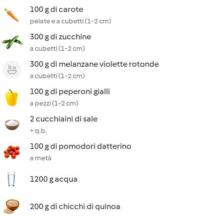
100 g di carote
pelate e a cubetti (1-2 cm)
300 g di zucchine
a cubetti (1-2 cm)
300 g di melanzane violette rotonde
a cubetti (1-2 cm)
100 g di peperoni gialli
a pezzi (1-2 cm)
2 cucchiaini di sale
+ q.b.
100 g di pomodori datterino
a metà
1200 g acqua
200 g di chicchi di quinoa