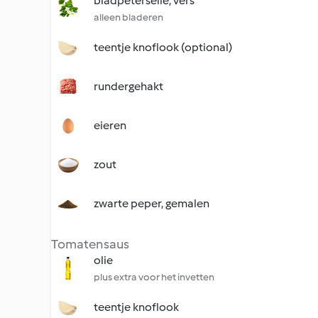
bladpeterselie, vers
alleen bladeren
teentje knoflook (optional)
rundergehakt
eieren
zout
zwarte peper, gemalen
Tomatensaus
olie
plus extra voor het invetten
teentje knoflook