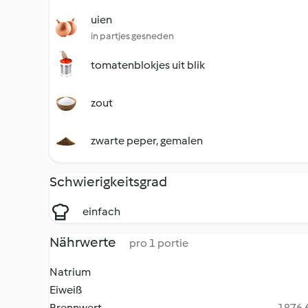
uien
in partjes gesneden
tomatenblokjes uit blik
zout
zwarte peper, gemalen
Schwierigkeitsgrad
einfach
Nährwerte
pro 1 portie
Natrium
Eiweiß
Brennwert
1876.6