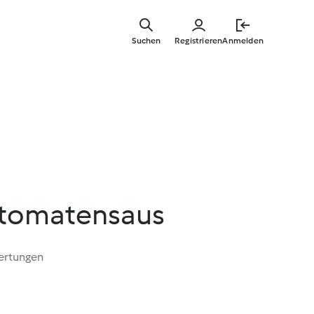
Springe
zum
Suchen
Registrieren
Anmelden
Hauptinha
n tomatensaus
ertungen