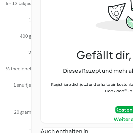
6 - 12 takjes
1
400 g
Gefällt dir
2
½ theelepel
Dieses Rezept und mehr al
Registriere dich jetzt und erhalte ein kostenl
1 snuifje
Cookidoo® - oh
Kostenl
20 gram
Weiter
1
Auch enthalten in