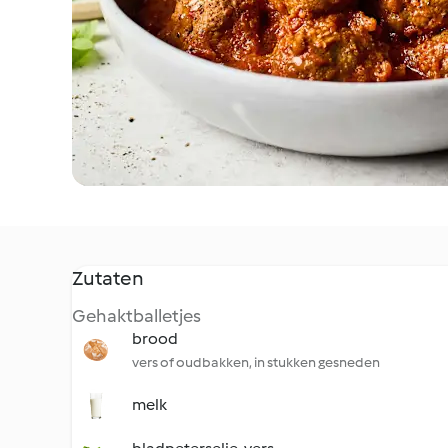
Zutaten
Gehaktballetjes
brood
vers of oudbakken, in stukken gesneden
melk