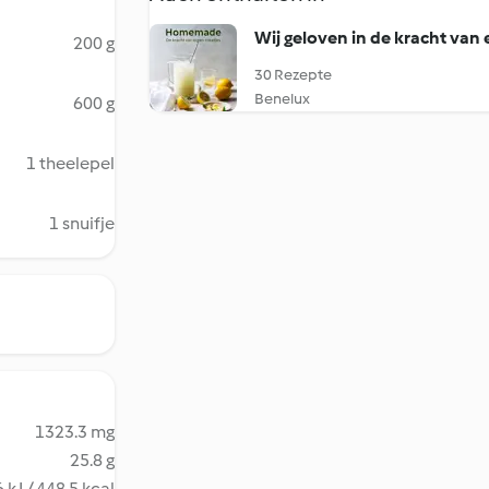
Wij geloven in de kracht van 
200 g
30 Rezepte
Benelux
600 g
1 theelepel
1 snuifje
1323.3 mg
25.8 g
 kJ / 448.5 kcal