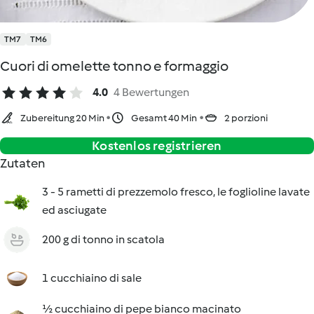
TM7
TM6
Cuori di omelette tonno e formaggio
4.0
4 Bewertungen
Zubereitung 20 Min
Gesamt 40 Min
2 porzioni
Kostenlos registrieren
Zutaten
3 - 5 rametti di prezzemolo fresco, le foglioline lavate
ed asciugate
200 g di tonno in scatola
1 cucchiaino di sale
½ cucchiaino di pepe bianco macinato