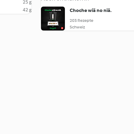
25 g
42 g
Choche wiä no niä.
203 Rezepte
Schweiz