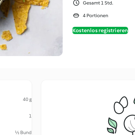
Gesamt 1 Std.
4 Portionen
Kostenlos registrieren
40 g
1
½ Bund