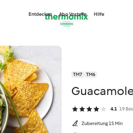
Entdecken
Abo Vorteile
Hilfe
TM7
TM6
Guacamol
4.1
19 Be
Zubereitung 15 Min