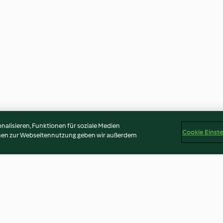
alisieren, Funktionen für soziale Medien
Cookie Einst
onen zur Webseitennutzung geben wir außerdem
Poulet-Curry-Salat (2
Eier-Tatar