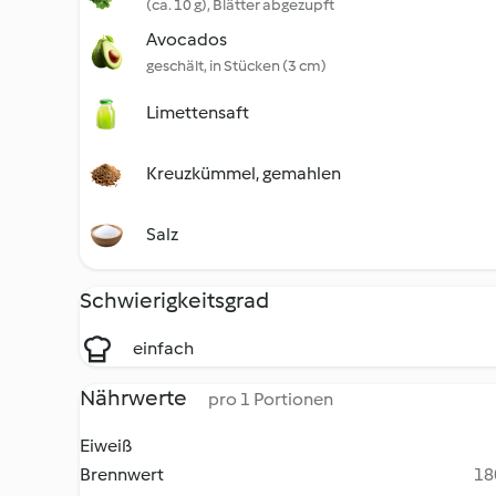
(ca. 10 g), Blätter abgezupft
Avocados
geschält, in Stücken (3 cm)
Limettensaft
Kreuzkümmel, gemahlen
Salz
Schwierigkeitsgrad
einfach
Nährwerte
pro 1 Portionen
Eiweiß
Brennwert
18