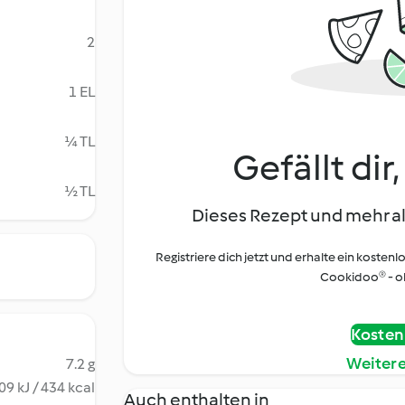
2
1 EL
¼ TL
Gefällt dir
½ TL
Dieses Rezept und mehr al
Registriere dich jetzt und erhalte ein kostenl
Cookidoo® - oh
Kostenl
Weiter
7.2 g
09 kJ / 434 kcal
Auch enthalten in