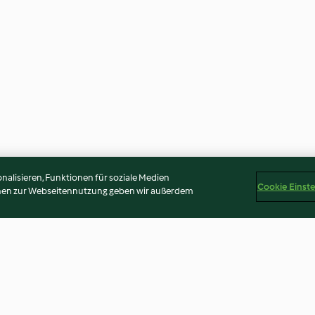
alisieren, Funktionen für soziale Medien
Cookie Einst
onen zur Webseitennutzung geben wir außerdem
ll
Pistazien-Glace
Rhabarber-Gla