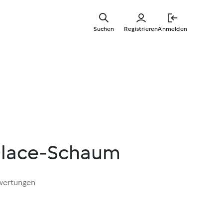
Springe
zum
Suchen
Registrieren
Anmelden
Hauptinha
Glace-Schaum
wertungen