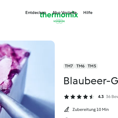
Entdecken
Abo Vorteile
Hilfe
TM7
TM6
TM5
Blaubeer-
4.3
36 Be
Zubereitung 10 Min