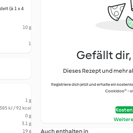
lt (à 1 x 4
10 g
1
Gefällt dir
Dieses Rezept und mehr al
Registriere dich jetzt und erhalte ein kostenl
Cookidoo® - oh
1 g
385 kJ / 92 kcal
Kostenl
0 g
Weiter
3.1 g
Auch enthalten in
19 g