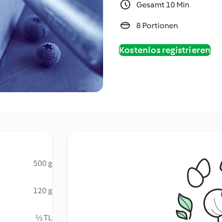
Gesamt 10 Min
8 Portionen
Kostenlos registrieren
500 g
120 g
½ TL