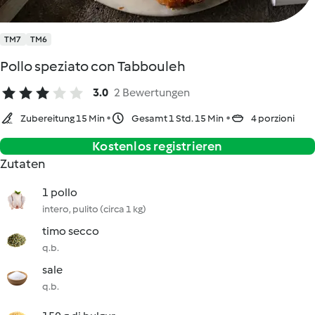
TM7
TM6
Pollo speziato con Tabbouleh
3.0
2 Bewertungen
Zubereitung 15 Min
Gesamt 1 Std. 15 Min
4 porzioni
Kostenlos registrieren
Zutaten
1 pollo
intero, pulito (circa 1 kg)
timo secco
q.b.
sale
q.b.