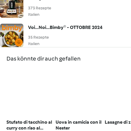
373 Rezepte
Italien
Voi...Noi...Bimby® - OTTOBRE 2024
35 Rezepte
Italien
Das könnte dir auch gefallen
Stufato di tacchino al
Uova in camicia con il
Lasagne di 
curry con riso al
Nester