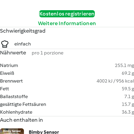
Kostenlos registrieren
Weitere Informationen
Schwierigkeitsgrad
einfach
Nährwerte
pro 1 porzione
Natrium
255.1 mg
Eiweiß
69.2 g
Brennwert
4002 kJ / 956 kcal
Fett
59.5 g
Ballaststoffe
7.1 g
gesättigte Fettsäuren
15.7 g
Kohlenhydrate
36.3 g
Auch enthalten in
Bimby Sensor