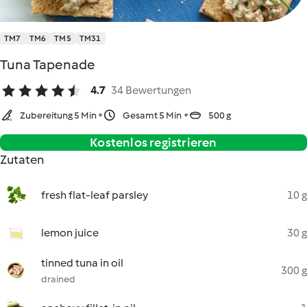
TM7
TM6
TM5
TM31
Tuna Tapenade
4.7
34 Bewertungen
Zubereitung 5 Min
Gesamt 5 Min
500 g
Kostenlos registrieren
Zutaten
fresh flat-leaf parsley
10 g
lemon juice
30 g
tinned tuna in oil
300 g
drained