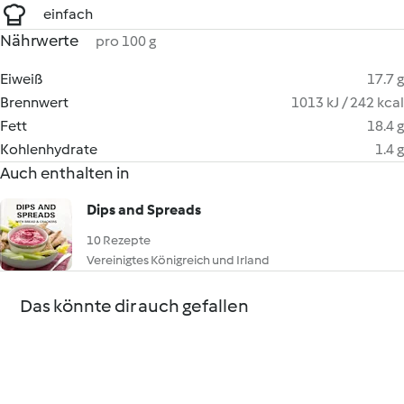
einfach
Nährwerte
pro 100 g
Eiweiß
17.7 g
Brennwert
1013 kJ / 242 kcal
Fett
18.4 g
Kohlenhydrate
1.4 g
Auch enthalten in
Dips and Spreads
10 Rezepte
Vereinigtes Königreich und Irland
Das könnte dir auch gefallen