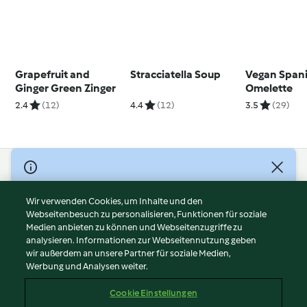
Grapefruit and
Stracciatella Soup
Vegan Span
Ginger Green Zinger
Omelette
2.4
(12)
4.4
(12)
3.5
(29)
© Copyright 2026
Nutzungsbedingungen
Wir verwenden Cookies, um Inhalte und den
Webseitenbesuch zu personalisieren, Funktionen für soziale
Datenschutzrichtlinien
Medien anbieten zu können und Webseitenzugriffe zu
Disclaimer
analysieren. Informationen zur Webseitennutzung geben
Impressum
wir außerdem an unsere Partner für soziale Medien,
Werbung und Analysen weiter.
Cookies
Inhalt melden
Cookie Einstellungen
Abo kündigen