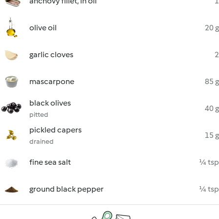
anchovy fillet, in oil
1
olive oil
20 g
garlic cloves
2
mascarpone
85 g
black olives
40 g
pitted
pickled capers
15 g
drained
fine sea salt
¼ tsp
ground black pepper
¼ tsp