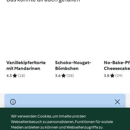
Vanillekipferltorte
Schoko-Nougat-
No-Bake-Pfi
mit Mandarinen
Bömbchen
Cheesecak
4.3
(18)
3.6
(38)
3.8
(29)
© Copyright 2026
Nutzungsbedingungen
Wir verwenden Cookies, um Inhalte und den
Webseitenbesuch zu personalisieren, Funktionen für soziale
Datenschutzrichtlinien
Medien anbieten zu können und Webseitenzugriffe zu