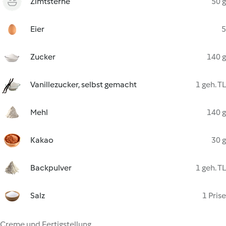
Zimtsterne
50 g
Eier
5
Zucker
140 g
Vanillezucker, selbst gemacht
1 geh. TL
Mehl
140 g
Kakao
30 g
Backpulver
1 geh. TL
Salz
1 Prise
Creme und Fertigstellung