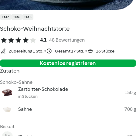
TM7
TM6
TM5
Schoko-Weihnachtstorte
4.1
48 Bewertungen
Zubereitung 1 Std.
Gesamt 17 Std.
16 Stücke
Kostenlos registrieren
Zutaten
Schoko-Sahne
Zartbitter-Schokolade
150 g
in Stücken
Sahne
700 g
Biskuit