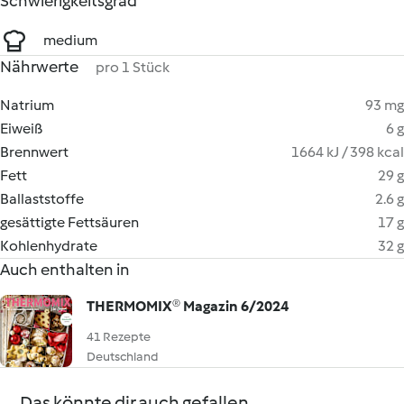
Schwierigkeitsgrad
medium
Nährwerte
pro 1 Stück
Natrium
93 mg
Eiweiß
6 g
Brennwert
1664 kJ / 398 kcal
Fett
29 g
Ballaststoffe
2.6 g
gesättigte Fettsäuren
17 g
Kohlenhydrate
32 g
Auch enthalten in
THERMOMIX® Magazin 6/2024
41 Rezepte
Deutschland
Das könnte dir auch gefallen